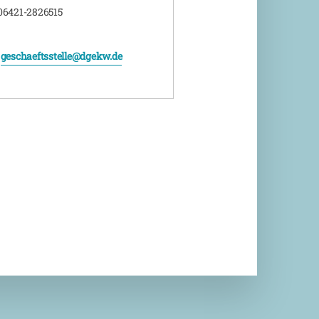
06421-2826515
:
geschaeftsstelle@dgekw.de