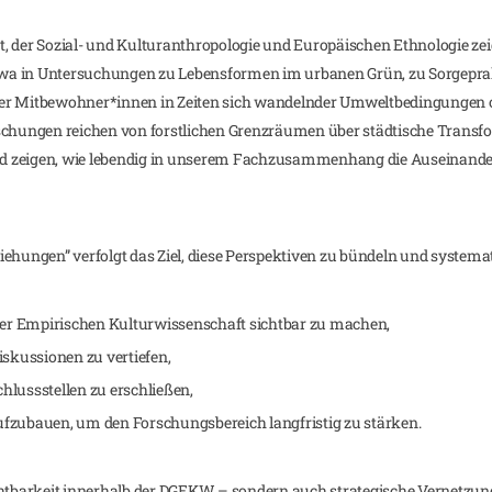
, der Sozial- und Kulturanthropologie und Europäischen Ethnologie zeig
etwa in Untersuchungen zu Lebensformen im urbanen Grün, zu Sorgeprak
licher Mitbewohner*innen in Zeiten sich wandelnder Umweltbedingunge
rschungen reichen von forstlichen Grenzräumen über städtische Transf
d zeigen, wie lebendig in unserem Fachzusammenhang die Auseinande
ungen” verfolgt das Ziel, diese Perspektiven zu bündeln und systemat
der Empirischen Kulturwissenschaft sichtbar zu machen,
skussionen zu vertiefen,
chlussstellen zu erschließen,
aufzubauen, um den Forschungsbereich langfristig zu stärken.
chtbarkeit innerhalb der DGEKW – sondern auch strategische Vernetzun