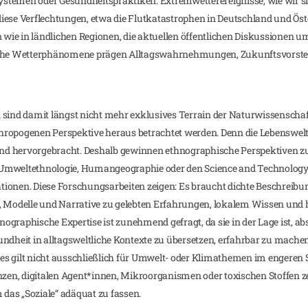
stemen oder Gesundheitspraktiken. Extremwetterereignisse, wie wir 
r diese Verflechtungen, etwa die Flutkatastrophen in Deutschland und Ö
ie in ländlichen Regionen, die aktuellen öffentlichen Diskussionen u
lche Wetterphänomene prägen Alltagswahrnehmungen, Zukunftsvorstell
 sind damit längst nicht mehr exklusives Terrain der Naturwissenschaf
hropogenen Perspektive heraus betrachtet werden. Denn die Lebenswelt
nd hervorgebracht. Deshalb gewinnen ethnographische Perspektiven 
Umweltethnologie, Humangeographie oder den Science and Technology S
ionen. Diese Forschungsarbeiten zeigen: Es braucht dichte Beschreibu
n, Modelle und Narrative zu gelebten Erfahrungen, lokalem Wissen und
graphische Expertise ist zunehmend gefragt, da sie in der Lage ist, abs
undheit in alltagsweltliche Kontexte zu übersetzen, erfahrbar zu mach
s gilt nicht ausschließlich für Umwelt- oder Klimathemen im engeren 
en, digitalen Agent*innen, Mikroorganismen oder toxischen Stoffen ze
das „Soziale“ adäquat zu fassen.