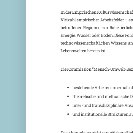
In der Empirischen Kulturwissenschaft
Vielzahl empirischer Arbeitsfelder – 
betroffenen Regionen, zur Rolle tier
Energie, Wasser oder Boden. Diese Fo
technowissenschaftlichen Wissens un
Lebenswelten bereits ist.
Die Kommission “Mensch-Umwelt-Bezieh
bestehende Arbeiten innerhalb 
theoretische und methodische Di
inter- und transdisziplinäre Ans
und institutionelle Strukturen 
Dazu braucht es nicht nur stärkere Si