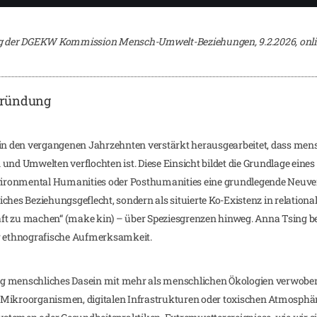
ung der DGEKW Kommission Mensch-Umwelt-Beziehungen, 9.2.2026, onl
gründung
n den vergangenen Jahrzehnten verstärkt herausgearbeitet, dass mens
nd Umwelten verflochten ist. Diese Einsicht bildet die Grundlage eines 
nvironmental Humanities oder Posthumanities eine grundlegende Neuver
ches Beziehungsgeflecht, sondern als situierte Ko-Existenz in relationa
ft zu machen“ (make kin) – über Speziesgrenzen hinweg. Anna Tsing be
 ethnografische Aufmerksamkeit.
 eng menschliches Dasein mit mehr als menschlichen Ökologien verwoben 
Mikroorganismen, digitalen Infrastrukturen oder toxischen Atmosphäre