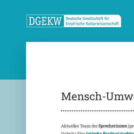
Mensch-Umwe
Aktuelles Team der
Sprecher:innen
(ge
Valeska Flor
(valeska.flor@uni-tuebin