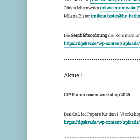
Oliwia Murawska
(oliwia.murawska@u
Milena Bister
(milena.bister@hu-berlin
Die
Geschäftsordnung
der Kommission f
https://dgekw.de/wp-content/uploa
Aktuell
CfP Kommissionsworkshop 2026
Den Call for Papers für den 1. Works
https://dgekw.de/wp-content/uploa