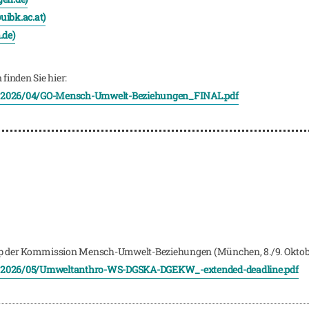
ibk.ac.at)
.de)
inden Sie hier:
ds/2026/04/GO-Mensch-Umwelt-Beziehungen_FINAL.pdf
hop der Kommission Mensch-Umwelt-Beziehungen (München, 8./9. Oktober
ds/2026/05/Umweltanthro-WS-DGSKA-DGEKW_-extended-deadline.pdf