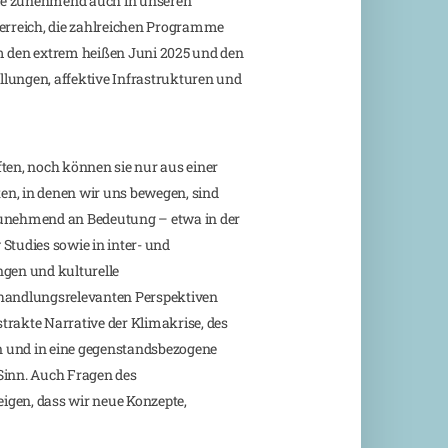
sie zunehmend auch in unseren
sterreich, die zahlreichen Programme
m den extrem heißen Juni 2025 und den
ungen, affektive Infrastrukturen und
ten, noch können sie nur aus einer
en, in denen wir uns bewegen, sind
zunehmend an Bedeutung – etwa in der
tudies sowie in inter- und
ngen und kulturelle
 handlungsrelevanten Perspektiven
trakte Narrative der Klimakrise, des
en und in eine gegenstandsbezogene
Sinn. Auch Fragen des
igen, dass wir neue Konzepte,