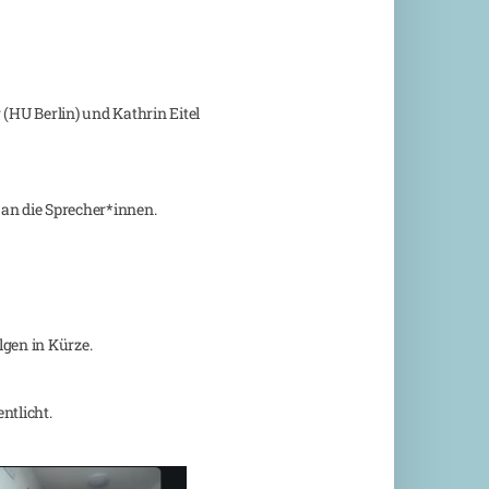
(HU Berlin) und Kathrin Eitel
 an die Sprecher*innen.
gen in Kürze.
ntlicht.