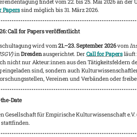
ndentagung findet vom 22. bis 25. Mai 2026 an der Un
or Papers
sind möglich bis 31. März 2026.
Call for Papers veröffentlicht
chultagung wird vom
21.–23. September 2026
vom
In
ISGV)
in
Dresden
ausgerichtet. Der
Call for Papers
läuft
ch nicht nur Akteur:innen aus den Tätigkeitsfeldern d
eingeladen sind, sondern auch Kulturwissenschaftler
schungsstellen, Vereinen und Verbänden oder freiberu
the-Date
n Gesellschaft für Empirische Kulturwissenschaft e.V.
stattfinden.