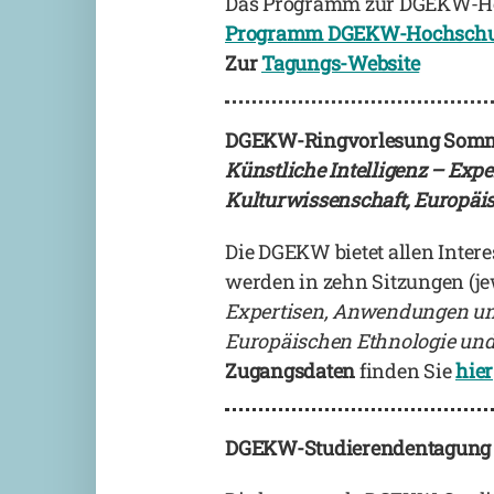
Das Programm zur DGEKW-Hoch
Programm DGEKW-Hochschul
Zur
Tagungs-Website
DGEKW-Ringvorlesung Somme
Künstliche Intelligenz – Exp
Kulturwissenschaft, Europäi
Die DGEKW bietet allen Inter
werden in zehn Sitzungen (je
Expertisen, Anwendungen und 
Europäischen Ethnologie und
Zugangsdaten
finden Sie
hier
DGEKW-Studierendentagung 202