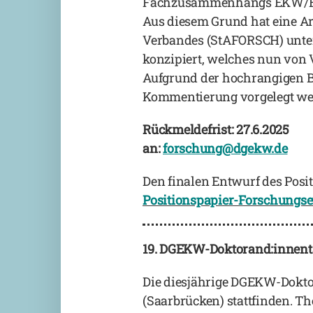
Fachzusammenhangs EKW/EE/K
Aus diesem Grund hat eine Ar
Verbandes (StAFORSCH) unter
konzipiert, welches nun vo
Aufgrund der hochrangigen Be
Kommentierung vorgelegt we
Rückmeldefrist: 27.6.2025
an:
forschung@dgekw.de
Den finalen Entwurf des Posit
Positionspapier-Forschung
19. DGEKW-Doktorand:innent
Die diesjährige DGEKW-Doktor
(Saarbrücken) stattfinden. Th