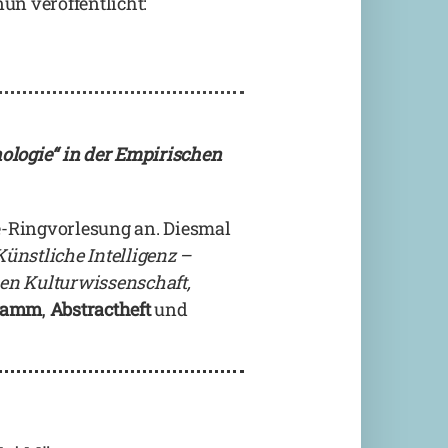
n veröffentlicht:
ologie“ in der Empirischen
e-Ringvorlesung an. Diesmal
Künstliche Intelligenz –
hen Kulturwissenschaft,
ramm
,
Abstractheft
und