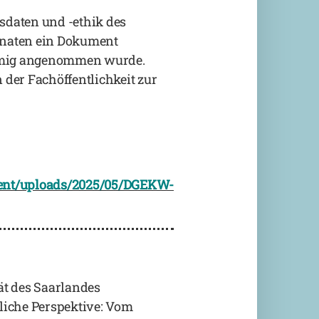
sdaten und -ethik des
onaten ein Dokument
immig angenommen wurde.
der Fachöffentlichkeit zur
tent/uploads/2025/05/DGEKW-
ät des Saarlandes
tliche Perspektive: Vom