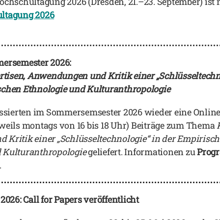
schultagung 2026 (Dresden, 21.–23. September) ist nu
tagung 2026
rsemester 2026:
ertisen, Anwendungen und Kritik einer „Schlüsseltechn
schen Ethnologie und Kulturanthropologie
essierten im Sommersemsester 2026 wieder eine Onlin
weils montags von 16 bis 18 Uhr) Beiträge zum Thema
Kritik einer „Schlüsseltechnologie“ in der Empirisc
 Kulturanthropologie
geliefert. Informationen zu
Prog
.
6: Call for Papers veröffentlicht