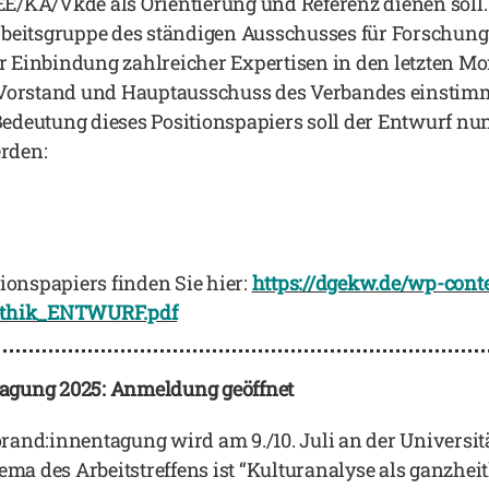
A/Vkde als Orientierung und Referenz dienen soll.
beitsgruppe des ständigen Ausschusses für Forschung
 Einbindung zahlreicher Expertisen in den letzten M
n Vorstand und Hauptausschuss des Verbandes einst
deutung dieses Positionspapiers soll der Entwurf nun 
rden:
ionspapiers finden Sie hier:
https://dgekw.de/wp-con
sethik_ENTWURF.pdf
agung 2025: Anmeldung geöffnet
and:innentagung wird am 9./10. Juli an der Universit
ema des Arbeitstreffens ist “Kulturanalyse als ganzhei