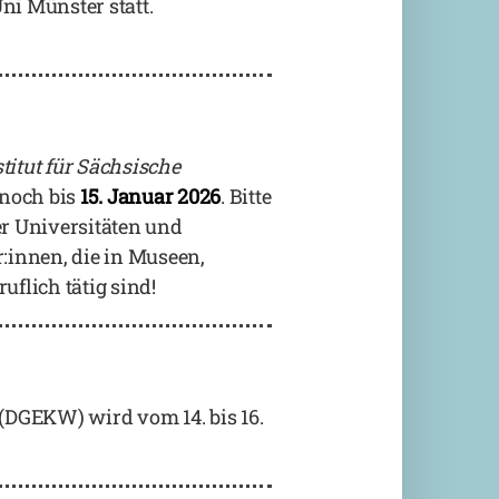
i Münster statt.
stitut für Sächsische
 noch bis
15. Januar 2026
. Bitte
er Universitäten und
:innen, die in Museen,
flich tätig sind!
 (DGEKW) wird vom 14. bis 16.