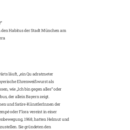
“
in den Habitus der Stadt München am
era
ärts läuft, „ein Qu adratmeter
bayerische Ehrenweißwurst als
en, wie „Ich bin gegen alles“ oder
bus, der allein Bayern zeigt.
nen und Satire-KünstlerInnen der
empé oder Flora vereint in einer
nbewegung, 1968, hatten Helmut und
szustellen. Sie gründeten den