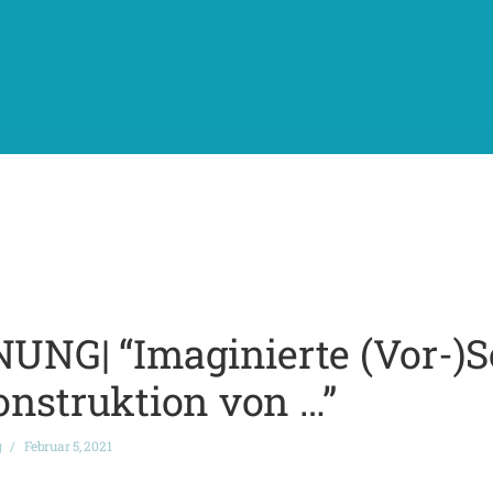
G| “Imaginierte (Vor-)So
onstruktion von …”
g
Februar 5, 2021