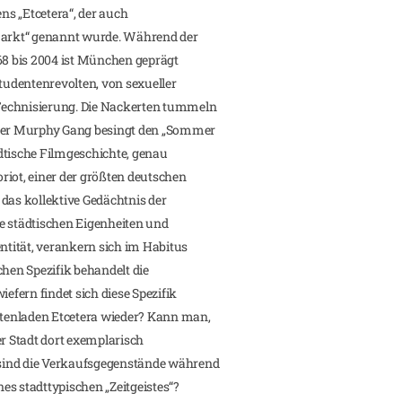
s „Etcetera“, der auch
rmarkt“ genannt wurde. Während der
68 bis 2004 ist München geprägt
udentenrevolten, von sexueller
Technisierung. Die Nackerten tummeln
ider Murphy Gang besingt den „Sommer
tädtische Filmgeschichte, genau
riot, einer der größten deutschen
das kollektive Gedächtnis der
die städtischen Eigenheiten und
entität, verankern sich im Habitus
chen Spezifik behandelt die
iefern findet sich diese Spezifik
tenladen Etcetera wieder? Kann man,
er Stadt dort exemplarisch
sind die Verkaufsgegenstände während
es stadttypischen „Zeitgeistes“?