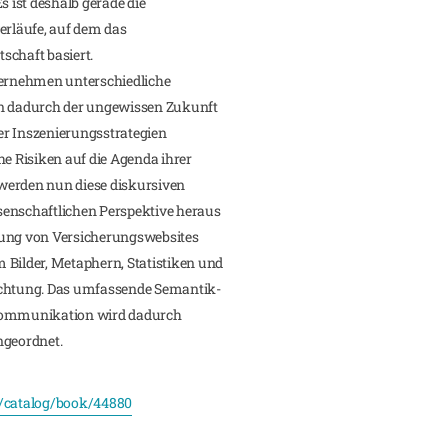
s ist deshalb gerade die
erläufe, auf dem das
schaft basiert.
ternehmen unterschiedliche
en dadurch der ungewissen Zukunft
ser Inszenierungsstrategien
he Risiken auf die Agenda ihrer
werden nun diese diskursiven
senschaftlichen Perspektive heraus
tung von Versicherungswebsites
 Bilder, Metaphern, Statistiken und
achtung. Das umfassende Semantik-
skommunikation wird dadurch
ngeordnet.
/catalog/book/44880