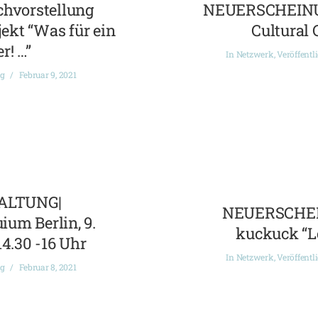
chvorstellung
NEUERSCHEINUN
ekt “Was für ein
Cultural 
r! …”
In
Netzwerk
,
Veröffentl
ng
Februar 9, 2021
ALTUNG|
NEUERSCHEI
ium Berlin, 9.
kuckuck “L
14.30 -16 Uhr
In
Netzwerk
,
Veröffentl
ng
Februar 8, 2021