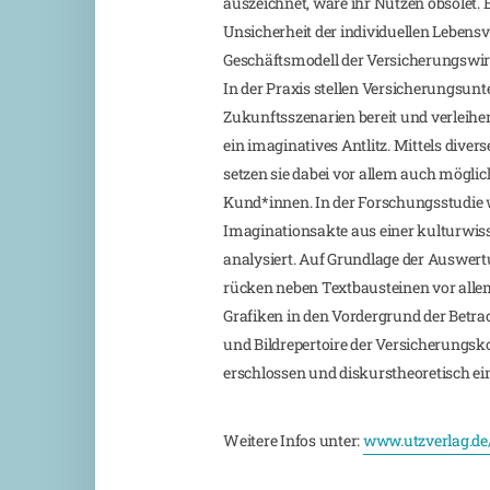
auszeichnet, wäre ihr Nutzen obsolet. E
Unsicherheit der individuellen Lebensv
Geschäftsmodell der Versicherungswirt
In der Praxis stellen Versicherungsun
Zukunftsszenarien bereit und verleih
ein imaginatives Antlitz. Mittels diver
setzen sie dabei vor allem auch möglic
Kund*innen. In der Forschungsstudie 
Imaginationsakte aus einer kulturwis
analysiert. Auf Grundlage der Auswer
rücken neben Textbausteinen vor allem
Grafiken in den Vordergrund der Betr
und Bildrepertoire der Versicherung
erschlossen und diskurstheoretisch ei
Weitere Infos unter:
www.utzverlag.de