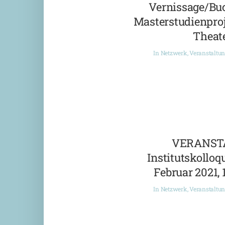
Vernissage/Bu
Masterstudienproj
Theate
In
Netzwerk
,
Veranstaltu
VERANST
Institutskolloqu
Februar 2021, 
In
Netzwerk
,
Veranstaltu