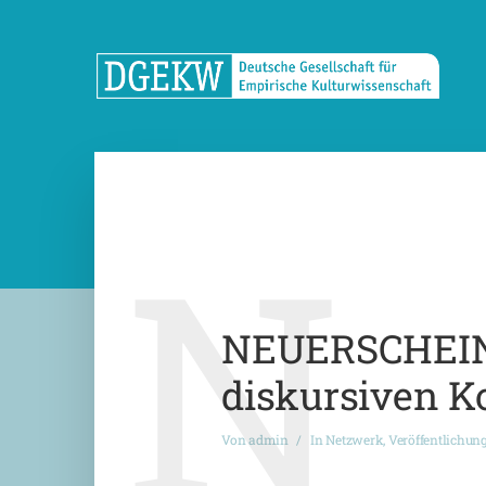
N
NEUERSCHEINUN
diskursiven K
Von
admin
In
Netzwerk
,
Veröffentlichun