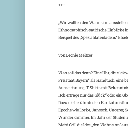
+++
„Wir wollten den Wahnsinn ausstellen!
Ethnographisch-satirische Einblicke 
Beispiel des „Spezialitätenladens“ Etcet
von Leonie Meltzer
Was soll das denn? Eine Uhr, die rückw
Freistaat Bayern“ als Handtuch, eine 
Auszeichnung, T-Shirts mit Bekenntniss
„Ich ertrage nur das Glück“ oder ein Glo
Dazu die berühmtesten KarikaturistIn
Epoche wie Loriot, Janosch, Ungerer, S
Wunderkammer. Im Jahr der Studente
Meisi Grill die Idee „den Wahnsinn“ au