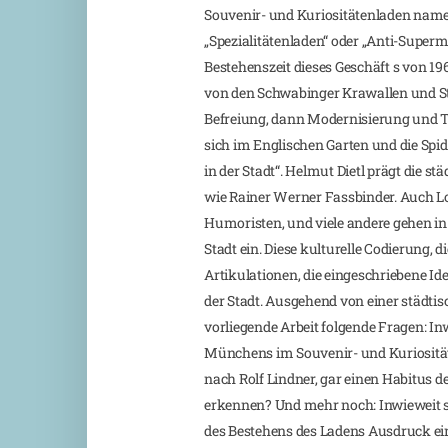
Souvenir- und Kuriositätenladen namen
„Spezialitätenladen“ oder „Anti-Supe
Bestehenszeit dieses Geschäft s von 19
von den Schwabinger Krawallen und St
Befreiung, dann Modernisierung und 
sich im Englischen Garten und die Sp
in der Stadt“. Helmut Dietl prägt die s
wie Rainer Werner Fassbinder. Auch Lo
Humoristen, und viele andere gehen in 
Stadt ein. Diese kulturelle Codierung, 
Artikulationen, die eingeschriebene Id
der Stadt. Ausgehend von einer städtis
vorliegende Arbeit folgende Fragen: Inw
Münchens im Souvenir- und Kuriositä
nach Rolf Lindner, gar einen Habitus d
erkennen? Und mehr noch: Inwieweit 
des Bestehens des Ladens Ausdruck ein