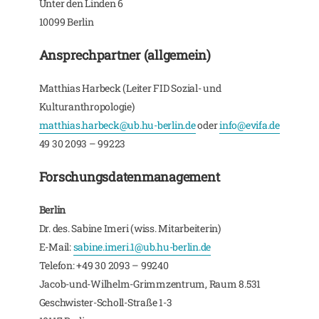
Unter den Linden 6
10099 Berlin
Ansprechpartner (allgemein)
Matthias Harbeck (Leiter FID Sozial- und
Kulturanthropologie)
matthias.harbeck@ub.hu-berlin.de
oder
info@evifa.de
49 30 2093 – 99223
Forschungsdatenmanagement
Berlin
Dr. des. Sabine Imeri (wiss. Mitarbeiterin)
E-Mail:
sabine.imeri.1@ub.hu-berlin.de
Telefon: +49 30 2093 – 99240
Jacob-und-Wilhelm-Grimmzentrum, Raum 8.531
Geschwister-Scholl-Straße 1-3