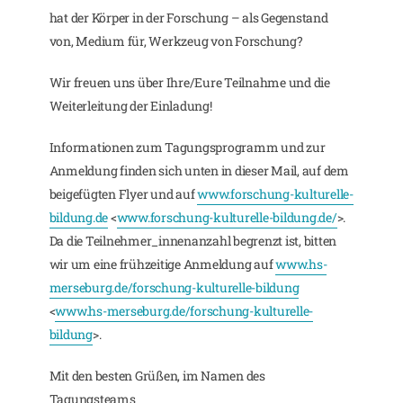
hat der Körper in der Forschung – als Gegenstand
von, Medium für, Werkzeug von Forschung?
Wir freuen uns über Ihre/Eure Teilnahme und die
Weiterleitung der Einladung!
Informationen zum Tagungsprogramm und zur
Anmeldung finden sich unten in dieser Mail, auf dem
beigefügten Flyer und auf
www.forschung-kulturelle-
bildung.de
<
www.forschung-kulturelle-bildung.de/
>.
Da die Teilnehmer_innenanzahl begrenzt ist, bitten
wir um eine frühzeitige Anmeldung auf
www.hs-
merseburg.de/forschung-kulturelle-bildung
<
www.hs-merseburg.de/forschung-kulturelle-
bildung
>.
Mit den besten Grüßen, im Namen des
Tagungsteams