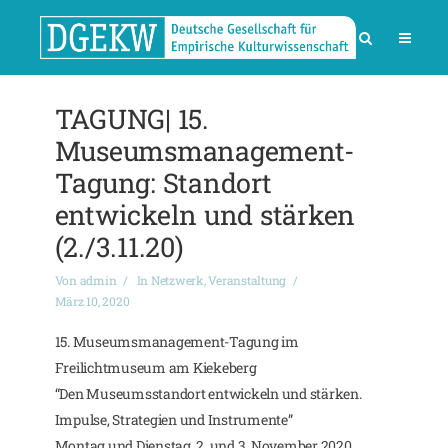
TAGUNG| 15.
Museumsmanagement-
Tagung: Standort
entwickeln und stärken
(2./3.11.20)
Von
admin
In
Netzwerk
,
Veranstaltung
März 10, 2020
15. Museumsmanagement-Tagung im
Freilichtmuseum am Kiekeberg
“Den Museumsstandort entwickeln und stärken.
Impulse, Strategien und Instrumente”
Montag und Dienstag, 2. und 3. November 2020