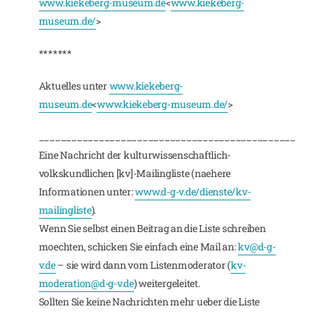
www.kiekeberg-museum.de
<
www.kiekeberg-
museum.de/
>
*******
Aktuelles unter
www.kiekeberg-
museum.de
<
www.kiekeberg-museum.de/
>
_______________________________________________
Eine Nachricht der kulturwissenschaftlich-
volkskundlichen [kv]-Mailingliste (naehere
Informationen unter:
www.d-g-v.de/dienste/kv-
mailingliste
).
Wenn Sie selbst einen Beitrag an die Liste schreiben
moechten, schicken Sie einfach eine Mail an:
kv@d-g-
v.de
– sie wird dann vom Listenmoderator (
kv-
moderation@d-g-v.de
) weitergeleitet.
Sollten Sie keine Nachrichten mehr ueber die Liste