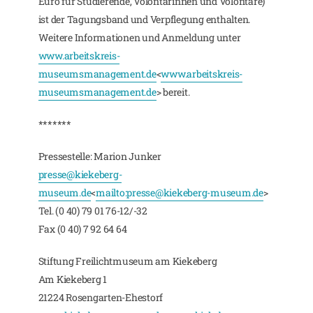
Euro für Studierende, Volontärinnen und Volontäre)
ist der Tagungsband und Verpflegung enthalten.
Weitere Informationen und Anmeldung unter
www.arbeitskreis-
museumsmanagement.de
<
www.arbeitskreis-
museumsmanagement.de
> bereit.
*******
Pressestelle: Marion Junker
presse@kiekeberg-
museum.de
<
mailto:
presse@kiekeberg-museum.de
>
Tel. (0 40) 79 01 76-12/-32
Fax (0 40) 7 92 64 64
Stiftung Freilichtmuseum am Kiekeberg
Am Kiekeberg 1
21224 Rosengarten-Ehestorf