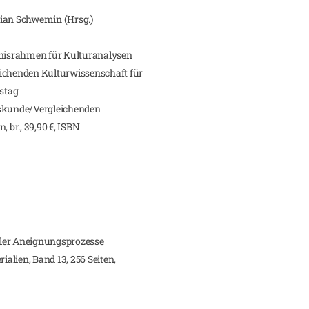
rian Schwemin (Hrsg.)
ntnisrahmen für Kulturanalysen
eichenden Kulturwissenschaft für
tstag
kskunde/Vergleichenden
 br., 39,90 €, ISBN
aler Aneignungsprozesse
ialien, Band 13, 256 Seiten,