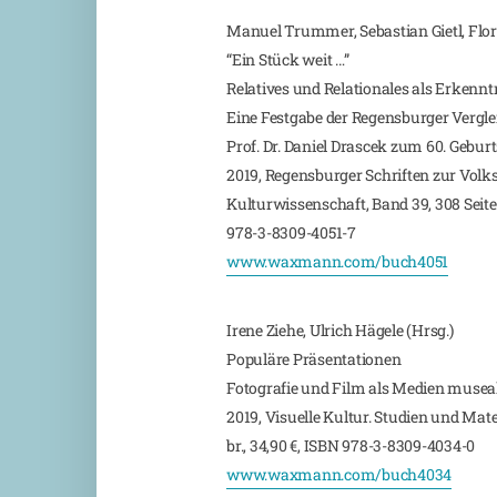
Manuel Trummer, Sebastian Gietl, Flo
“Ein Stück weit …”
Relatives und Relationales als Erken
Eine Festgabe der Regensburger Vergl
Prof. Dr. Daniel Drascek zum 60. Gebur
2019, Regensburger Schriften zur Vol
Kulturwissenschaft, Band 39, 308 Seiten,
978-3-8309-4051-7
www.waxmann.com/buch4051
Irene Ziehe, Ulrich Hägele (Hrsg.)
Populäre Präsentationen
Fotografie und Film als Medien muse
2019, Visuelle Kultur. Studien und Mater
br., 34,90 €, ISBN 978-3-8309-4034-0
www.waxmann.com/buch4034