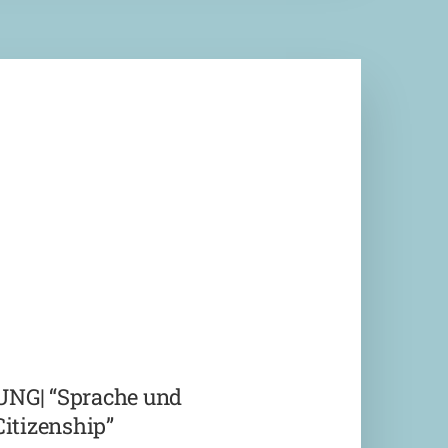
G| “Sprache und
Citizenship”