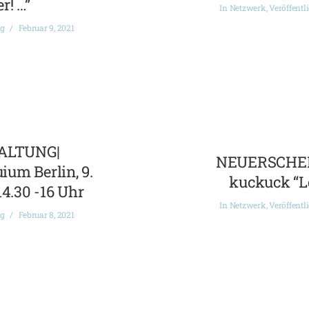
r! …”
In
Netzwerk
,
Veröffentl
ng
Februar 9, 2021
ALTUNG|
NEUERSCHEI
ium Berlin, 9.
kuckuck “L
14.30 -16 Uhr
In
Netzwerk
,
Veröffentl
ng
Februar 8, 2021