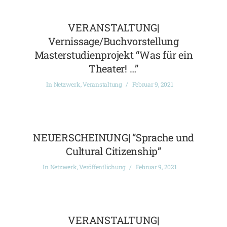
VERANSTALTUNG|
Vernissage/Buchvorstellung
Masterstudienprojekt “Was für ein
Theater! …”
In
Netzwerk
,
Veranstaltung
Februar 9, 2021
NEUERSCHEINUNG| “Sprache und
Cultural Citizenship”
In
Netzwerk
,
Veröffentlichung
Februar 9, 2021
VERANSTALTUNG|