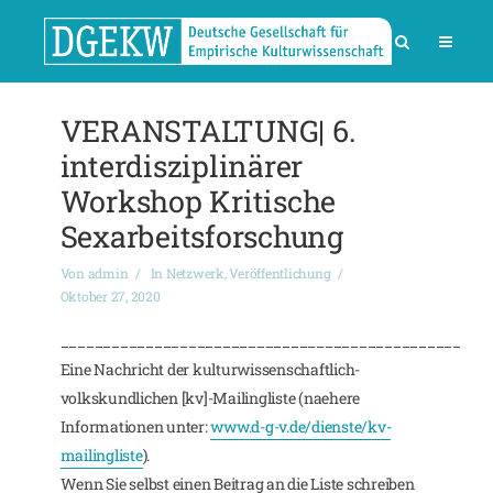
VERANSTALTUNG| 6.
interdisziplinärer
Workshop Kritische
Sexarbeitsforschung
Von
admin
In
Netzwerk
,
Veröffentlichung
Oktober 27, 2020
_______________________________________________
Eine Nachricht der kulturwissenschaftlich-
volkskundlichen [kv]-Mailingliste (naehere
Informationen unter:
www.d-g-v.de/dienste/kv-
mailingliste
).
Wenn Sie selbst einen Beitrag an die Liste schreiben