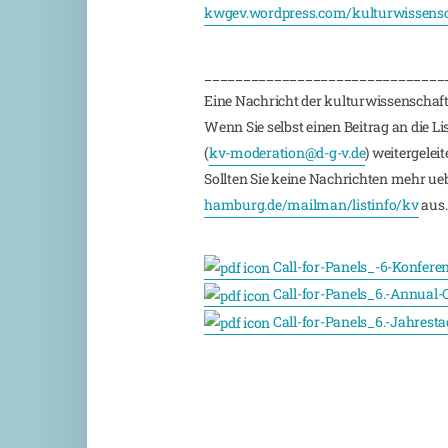
kwgev.wordpress.com/kulturwissensch
_______________________________
Eine Nachricht der kulturwissenschaft
Wenn Sie selbst einen Beitrag an die L
(
kv-moderation@d-g-v.de
) weitergeleite
Sollten Sie keine Nachrichten mehr ueber
hamburg.de/mailman/listinfo/kv
aus.
Call-for-Panels_-6-Konfer
Call-for-Panels_6.-Annual
Call-for-Panels_6.-Jahres