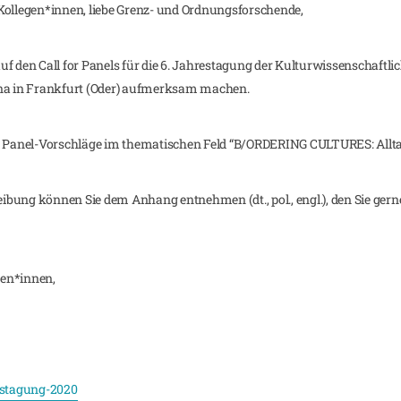
Kollegen*innen, liebe Grenz- und Ordnungsforschende,
f den Call for Panels für die 6. Jahrestagung der Kulturwissenschaftli
ina in Frankfurt (Oder) aufmerksam machen.
r Panel-Vorschläge im thematischen Feld “B/ORDERING CULTURES: Alltag,
bung können Sie dem Anhang entnehmen (dt., pol., engl.), den Sie gern
ren*innen,
estagung-2020