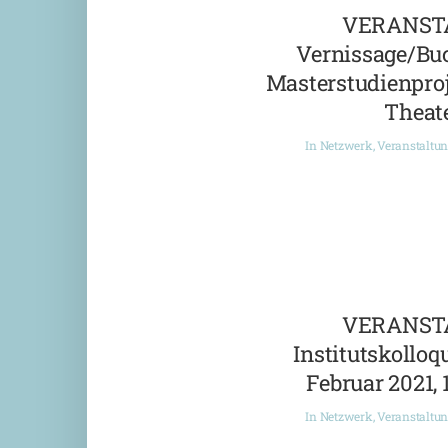
VERANST
Vernissage/Bu
Masterstudienproj
Theate
In
Netzwerk
,
Veranstaltu
VERANST
Institutskolloqu
Februar 2021, 
In
Netzwerk
,
Veranstaltu