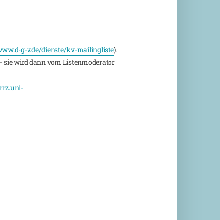
ww.d-g-v.de/dienste/kv-mailingliste
).
 sie wird dann vom Listenmoderator
rz.uni-