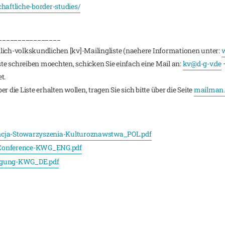
aftliche-border-studies/
________________
lich-volkskundlichen [kv]-Mailingliste (naehere Informationen unter:
w
iste schreiben moechten, schicken Sie einfach eine Mail an:
kv@d-g-v.de
–
t.
 die Liste erhalten wollen, tragen Sie sich bitte über die Seite
mailman.r
encja-Stowarzyszenia-Kulturoznawstwa_POL.pdf
-Conference-KWG_ENG.pdf
tagung-KWG_DE.pdf