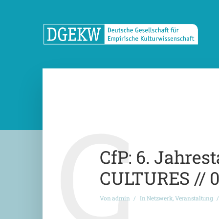
C
CfP: 6. Jahre
CULTURES // 08
Von
admin
In
Netzwerk
,
Veranstaltung