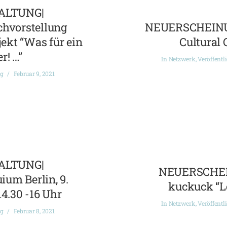
ALTUNG|
chvorstellung
NEUERSCHEINUN
ekt “Was für ein
Cultural 
r! …”
In
Netzwerk
,
Veröffentl
ng
Februar 9, 2021
ALTUNG|
NEUERSCHEI
ium Berlin, 9.
kuckuck “L
14.30 -16 Uhr
In
Netzwerk
,
Veröffentl
ng
Februar 8, 2021