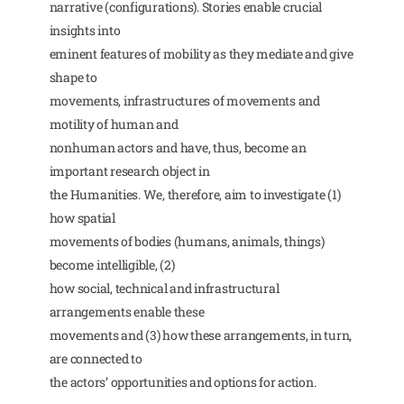
narrative (configurations). Stories enable crucial
insights into
eminent features of mobility as they mediate and give
shape to
movements, infrastructures of movements and
motility of human and
nonhuman actors and have, thus, become an
important research object in
the Humanities. We, therefore, aim to investigate (1)
how spatial
movements of bodies (humans, animals, things)
become intelligible, (2)
how social, technical and infrastructural
arrangements enable these
movements and (3) how these arrangements, in turn,
are connected to
the actors’ opportunities and options for action.