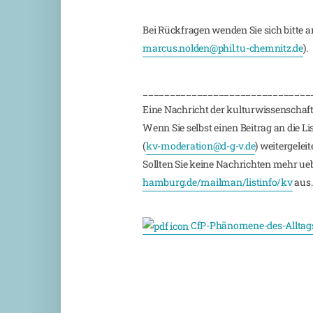
Bei Rückfragen wenden Sie sich bitte a
marcus.nolden@phil.tu-chemnitz.de
).
_______________________________
Eine Nachricht der kulturwissenschaft
Wenn Sie selbst einen Beitrag an die L
(
kv-moderation@d-g-v.de
) weitergeleite
Sollten Sie keine Nachrichten mehr ueber
hamburg.de/mailman/listinfo/kv
aus.
CfP-Phänomene-des-Alltag