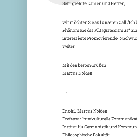
Sehr geehrte Damen und Herren,
wir möchten Sie auf unseren Call „’Ich b
Phänomene des Alltagsrassismus“ hinwe
interessierte Promovierende/ Nachwu
weiter.
Mit den besten Grüßen
Marcus Nolden
—-
Dr. phil. Marcus Nolden
Professur Interkulturelle Kommunika
Institut für Germanistik und Kommun
Philosophische Fakultät