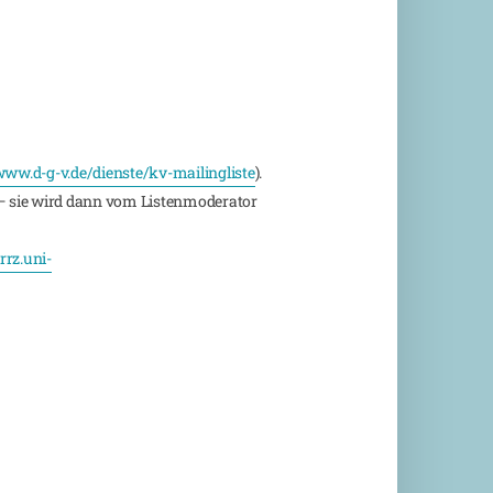
ww.d-g-v.de/dienste/kv-mailingliste
).
 sie wird dann vom Listenmoderator
rz.uni-