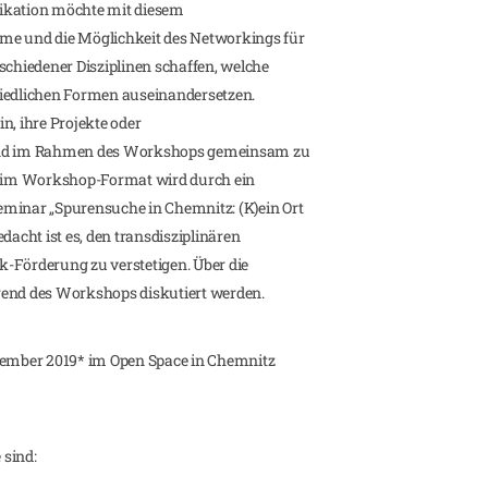
ikation möchte mit diesem
 und die Möglichkeit des Networkings für
hiedener Disziplinen schaffen, welche
hiedlichen Formen auseinandersetzen.
n, ihre Projekte oder
 und im Rahmen des Workshops gemeinsam zu
ch im Workshop-Format wird durch ein
nar „Spurensuche in Chemnitz: (K)ein Ort
dacht ist es, den transdisziplinären
-Förderung zu verstetigen. Über die
rend des Workshops diskutiert werden.
ptember 2019* im Open Space in Chemnitz
 sind: