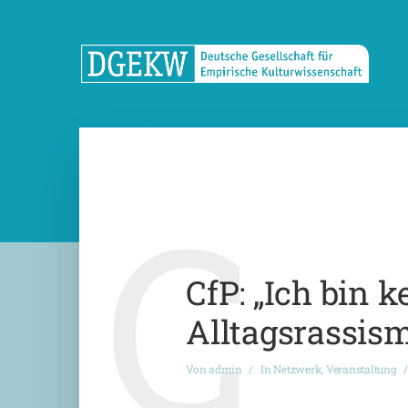
C
CfP: „Ich bin 
Alltagsrassis
Von
admin
In
Netzwerk
,
Veranstaltung