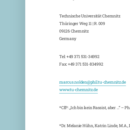
Technische Universität Chemnitz
Thüringer Weg 11 | R. 009
09126 Chemnitz
Germany
Tel: +49 371 531-34992
Fax: +49 371 531-834992
marcus.nolden@phil.tu-chemnitz.de
www.tu-chemnitz.de
*CfP: „Ich bin kein Rassist, aber …“ –
*Dr. Melanie Hühn, Katrin Linde, M.A.,