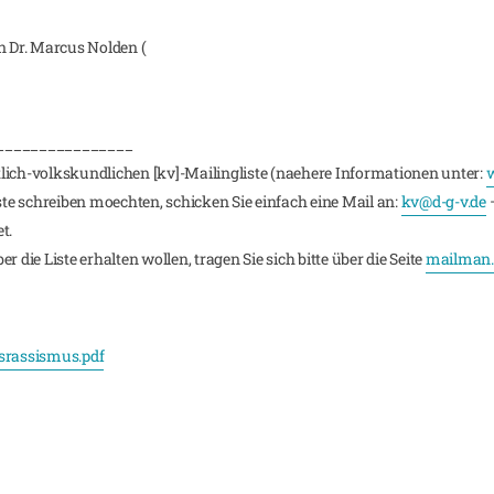
n Dr. Marcus Nolden (
________________
lich-volkskundlichen [kv]-Mailingliste (naehere Informationen unter:
w
iste schreiben moechten, schicken Sie einfach eine Mail an:
kv@d-g-v.de
–
t.
 die Liste erhalten wollen, tragen Sie sich bitte über die Seite
mailman.r
srassismus.pdf