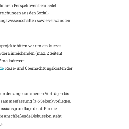
linären Perspektiven bearbeitet
reichungen aus den Sozial-,
ldungswissenschaften sowie verwandten
sprojekte bitten wir um ein kurzes
/der Einreichenden (max. 2 Seiten)
 Emailadresse:
de
. Reise- und Übernachtungskosten der
ll von den angenommenen Vorträgen bis
usammenfassung (3-5 Seiten) vorliegen,
ssionsgrundlage dient. Für die
die anschließende Diskussion steht
g.