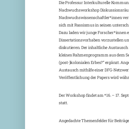
Die Professur Interkulturelle Kommun
Nachwuchsworkshop Diskussionsräume
Nachwuchswissenschaftler*innen versc
sich mit Rassismus in seinen untersc
Dazu laden wir junge Forscher*innen ei
Dissertationsvorhaben vorzustellen
diskutieren. Der inhaltliche Austaus
kleines Rahmenprogramm aus dem Semi
(post-)kolonialen Erbes?“ ergänzt. Ange
Austausch mithilfe einer DFG-Netzwerk
Veröffentlichung der Papers wird wäh
Der Workshop findet am *16. – 17. Se
statt.
Angedachte Themenfelder für Beiträge