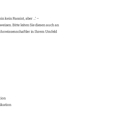
in kein Rassist, aber …’ –
isen. Bitte leiten Sie diesen auch an
chswissenschaftler in Ihrem Umfeld
tion
ikation