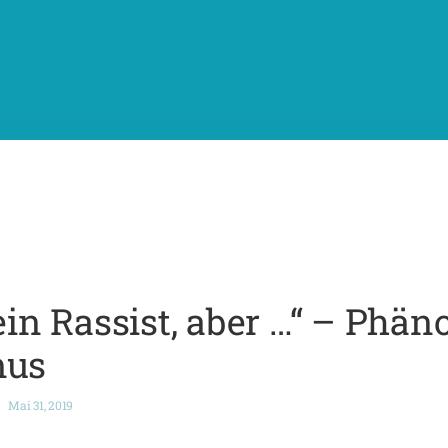
kein Rassist, aber …“ – Phä
mus
Mai 31, 2019