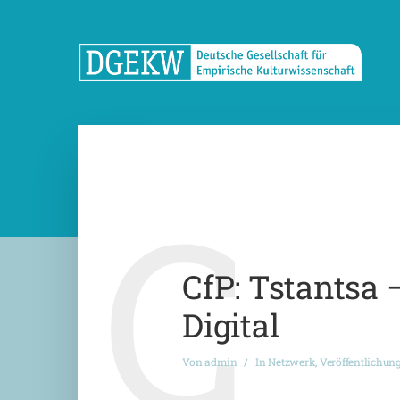
C
CfP: Tstantsa 
Digital
Von
admin
In
Netzwerk
,
Veröffentlichun