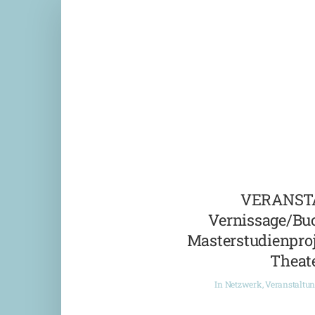
VERANST
Vernissage/Bu
Masterstudienproj
Theate
In
Netzwerk
,
Veranstaltu