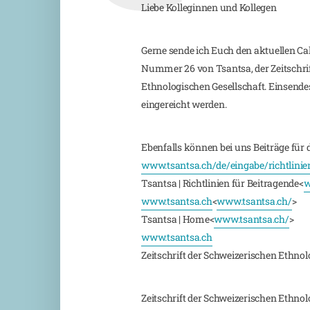
Liebe Kolleginnen und Kollegen
Gerne sende ich Euch den aktuellen Call
Nummer 26 von Tsantsa, der Zeitschri
Ethnologischen Gesellschaft. Einsendes
eingereicht werden.
Ebenfalls können bei uns Beiträge für 
www.tsantsa.ch/de/eingabe/richtlinie
Tsantsa | Richtlinien für Beitragende<
w
www.tsantsa.ch
<
www.tsantsa.ch/
>
Tsantsa | Home<
www.tsantsa.ch/
>
www.tsantsa.ch
Zeitschrift der Schweizerischen Ethnol
Zeitschrift der Schweizerischen Ethnol