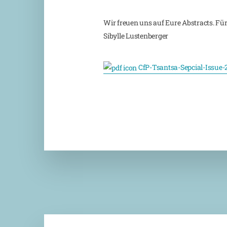
Wir freuen uns auf Eure Abstracts. Fü
Sibylle Lustenberger
CfP-Tsantsa-Sepcial-Issue-2