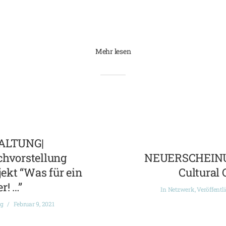
Mehr lesen
ALTUNG|
chvorstellung
NEUERSCHEINUN
ekt “Was für ein
Cultural 
r! …”
In
Netzwerk
,
Veröffentl
ng
Februar 9, 2021