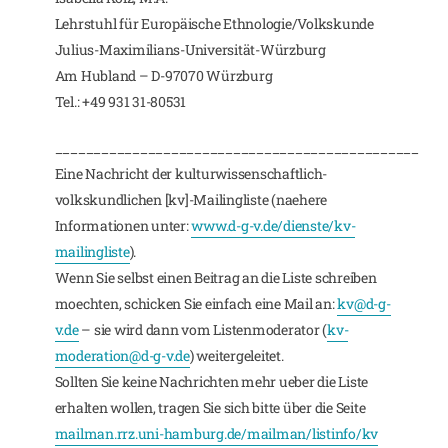
Lehrstuhl für Europäische Ethnologie/Volkskunde
Julius-Maximilians-Universität-Würzburg
Am Hubland – D-97070 Würzburg
Tel.: +49 931 31-80531
_______________________________________________
Eine Nachricht der kulturwissenschaftlich-
volkskundlichen [kv]-Mailingliste (naehere
Informationen unter:
www.d-g-v.de/dienste/kv-
mailingliste
).
Wenn Sie selbst einen Beitrag an die Liste schreiben
moechten, schicken Sie einfach eine Mail an:
kv@d-g-
v.de
– sie wird dann vom Listenmoderator (
kv-
moderation@d-g-v.de
) weitergeleitet.
Sollten Sie keine Nachrichten mehr ueber die Liste
erhalten wollen, tragen Sie sich bitte über die Seite
mailman.rrz.uni-hamburg.de/mailman/listinfo/kv