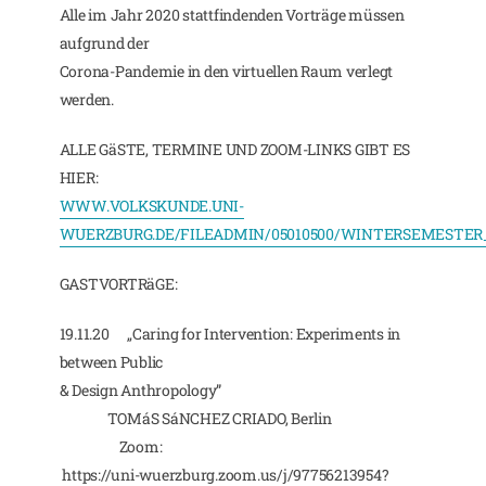
Alle im Jahr 2020 stattfindenden Vorträge müssen
aufgrund der
Corona-Pandemie in den virtuellen Raum verlegt
werden.
ALLE GäSTE, TERMINE UND ZOOM-LINKS GIBT ES
HIER:
WWW.VOLKSKUNDE.UNI-
WUERZBURG.DE/FILEADMIN/05010500/WINTERSEMESTER_
GASTVORTRäGE:
19.11.20 „Caring for Intervention: Experiments in
between Public
& Design Anthropology”
TOMáS SáNCHEZ CRIADO, Berlin
Zoom:
https://uni-wuerzburg.zoom.us/j/97756213954?