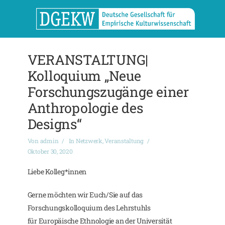
VERANSTALTUNG|
Kolloquium „Neue
Forschungszugänge einer
Anthropologie des
Designs“
Von
admin
In
Netzwerk
,
Veranstaltung
Oktober 30, 2020
Liebe Kolleg*innen
Gerne möchten wir Euch/Sie auf das
Forschungskolloquium des Lehrstuhls
für Europäische Ethnologie an der Universität