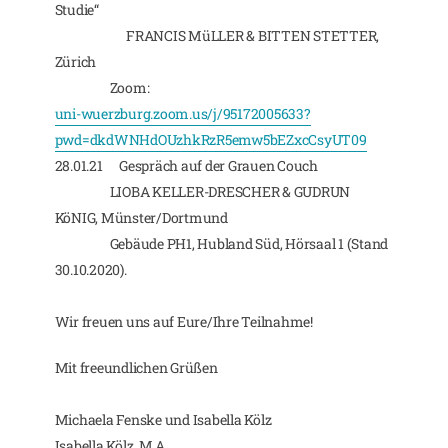
Studie“
FRANCIS MüLLER & BITTEN STETTER,
Zürich
Zoom:
uni-wuerzburg.zoom.us/j/95172005633?
pwd=dkdWNHdOUzhkRzR5emw5bEZxcCsyUT09
28.01.21 Gespräch auf der Grauen Couch
LIOBA KELLER-DRESCHER & GUDRUN
KöNIG, Münster/Dortmund
Gebäude PH1, Hubland Süd, Hörsaal 1 (Stand
30.10.2020).
Wir freuen uns auf Eure/Ihre Teilnahme!
Mit freeundlichen Grüßen
Michaela Fenske und Isabella Kölz
Isabella Kölz, M.A.