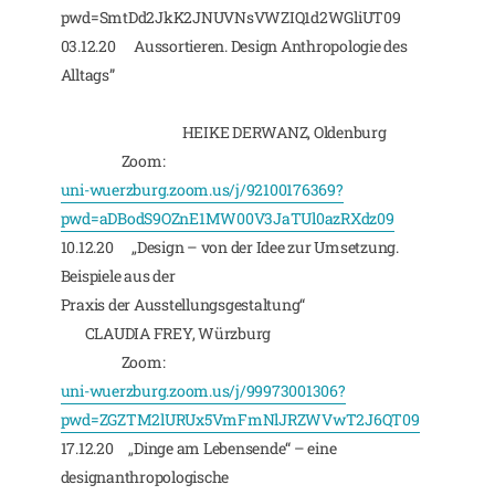
pwd=SmtDd2JkK2JNUVNsVWZIQ1d2WGliUT09
03.12.20 Aussortieren. Design Anthropologie des
Alltags”
HEIKE DERWANZ, Oldenburg
Zoom:
uni-wuerzburg.zoom.us/j/92100176369?
pwd=aDBodS9OZnE1MW00V3JaTUl0azRXdz09
10.12.20 „Design – von der Idee zur Umsetzung.
Beispiele aus der
Praxis der Ausstellungsgestaltung“
CLAUDIA FREY, Würzburg
Zoom:
uni-wuerzburg.zoom.us/j/99973001306?
pwd=ZGZTM2lURUx5VmFmNlJRZWVwT2J6QT09
17.12.20 „Dinge am Lebensende“ – eine
designanthropologische