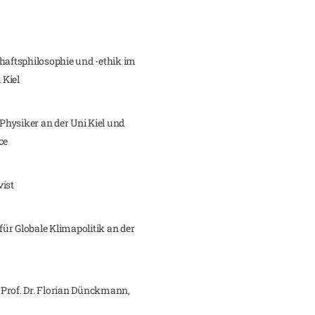
chaftsphilosophie und -ethik im
 Kiel
 Physiker an der Uni Kiel und
ce
vist
 für Globale Klimapolitik an der
d Prof. Dr. Florian Dünckmann,