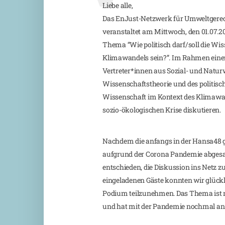
Liebe alle,
Das EnJust-Netzwerk für Umweltgerech
veranstaltet am Mittwoch, den 01.07.
Thema “Wie politisch darf/soll die Wis
Klimawandels sein?”. Im Rahmen eine
Vertreter*innen aus Sozial- und Natur
Wissenschaftstheorie und des politisch
Wissenschaft im Kontext des Klimawan
sozio-ökologischen Krise diskutieren.
Nachdem die anfangs in der Hansa48 g
aufgrund der Corona Pandemie abgesa
entschieden, die Diskussion ins Netz zu
eingeladenen Gäste konnten wir glück
Podium teilzunehmen. Das Thema ist na
und hat mit der Pandemie nochmal a