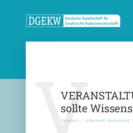
V
VERANSTALTUN
sollte Wissens
Von
admin
In
Netzwerk
,
Veranstaltung