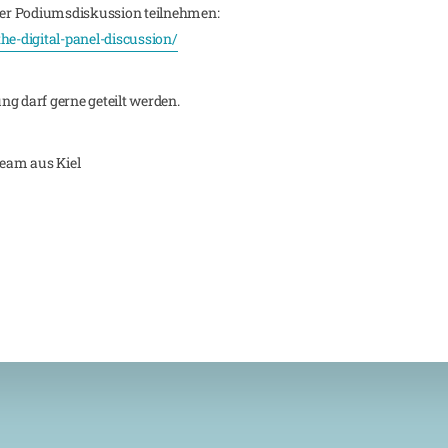
 der Podiumsdiskussion teilnehmen:
he-digital-panel-discussion/
g darf gerne geteilt werden.
eam aus Kiel