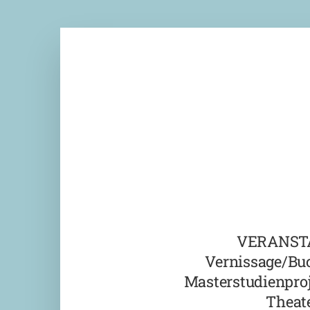
VERANST
Vernissage/Bu
Masterstudienproj
Theate