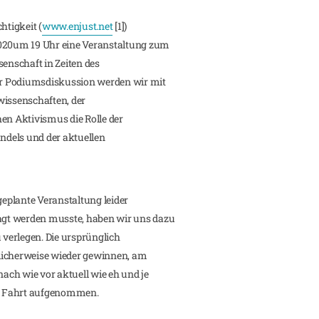
tigkeit (
www.enjust.net
[1])
2020um 19 Uhr eine Veranstaltung zum
senschaft in Zeiten des
r Podiumsdiskussion werden wir mit
wissenschaften, der
en Aktivismus die Rolle der
dels und der aktuellen
eplante Veranstaltung leider
gt werden musste, haben wir uns dazu
 verlegen. Die ursprünglich
licherweise wieder gewinnen, am
ch wie vor aktuell wie eh und je
n Fahrt aufgenommen.