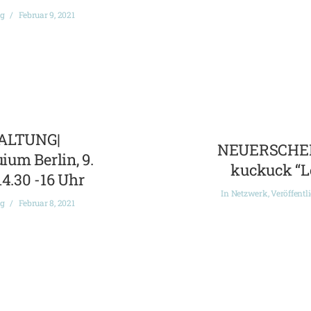
ng
Februar 9, 2021
ALTUNG|
NEUERSCHEI
ium Berlin, 9.
kuckuck “L
14.30 -16 Uhr
In
Netzwerk
,
Veröffentl
ng
Februar 8, 2021