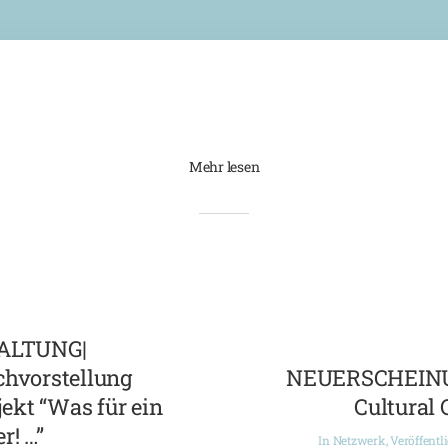
Mehr lesen
ALTUNG|
chvorstellung
NEUERSCHEINUN
ekt “Was für ein
Cultural 
r! …”
In
Netzwerk
,
Veröffentl