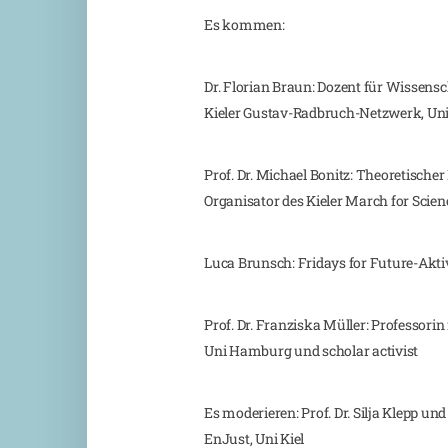
Es kommen:
Dr. Florian Braun: Dozent für Wissens
Kieler Gustav-Radbruch-Netzwerk, Uni
Prof. Dr. Michael Bonitz: Theoretischer
Organisator des Kieler March for Scien
Luca Brunsch: Fridays for Future-Akti
Prof. Dr. Franziska Müller: Professorin
Uni Hamburg und scholar activist
Es moderieren: Prof. Dr. Silja Klepp un
EnJust, Uni Kiel