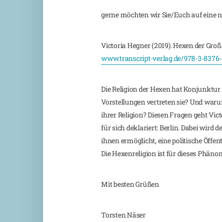
gerne möchten wir Sie/Euch auf eine
Victoria Hegner (2019). Hexen der Großst
www.transcript-verlag.de/978-3-8376
Die Religion der Hexen hat Konjunktur 
Vorstellungen vertreten sie? Und warum
ihrer Religion? Diesen Fragen geht Vic
für sich deklariert: Berlin. Dabei wird
ihnen ermöglicht, eine politische Öffent
Die Hexenreligion ist für dieses Phäno
Mit besten Grüßen
Torsten Näser