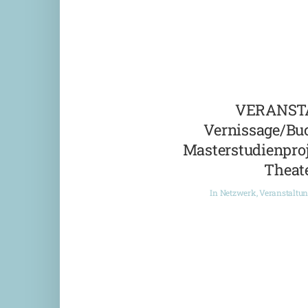
VERANST
Vernissage/Bu
Masterstudienproj
Theate
In
Netzwerk
,
Veranstaltu