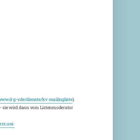
ww.d-g-v.de/dienste/kv-mailingliste
).
 sie wird dann vom Listenmoderator
rz.uni-