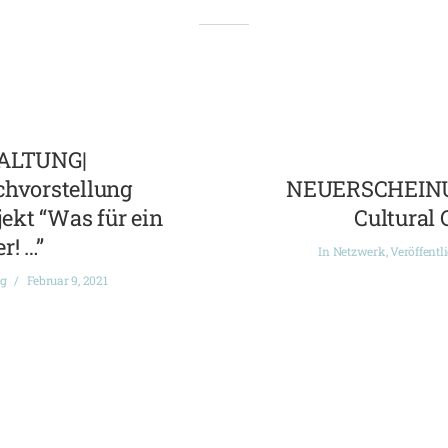
ALTUNG|
chvorstellung
NEUERSCHEINUN
ekt “Was für ein
Cultural 
r! …”
In
Netzwerk
,
Veröffentl
ng
Februar 9, 2021