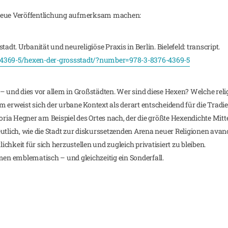
 neue Veröffentlichung aufmerksam machen:
adt. Urbanität und neureligiöse Praxis in Berlin. Bielefeld: transcript.
-4369-5/hexen-der-grossstadt/?number=978-3-8376-4369-5
– und dies vor allem in Großstädten. Wer sind diese Hexen? Welche reli
 erweist sich der urbane Kontext als derart entscheidend für die Tradi
toria Hegner am Beispiel des Ortes nach, der die größte Hexendichte Mit
 deutlich, wie die Stadt zur diskurssetzenden Arena neuer Religionen avan
lichkeit für sich herzustellen und zugleich privatisiert zu bleiben.
men emblematisch – und gleichzeitig ein Sonderfall.