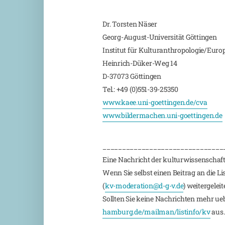
Dr. Torsten Näser
Georg-August-Universität Göttingen
Institut für Kulturanthropologie/Euro
Heinrich-Düker-Weg 14
D-37073 Göttingen
Tel.: +49 (0)551-39-25350
www.kaee.uni-goettingen.de/cva
www.bildermachen.uni-goettingen.de
_______________________________
Eine Nachricht der kulturwissenschaft
Wenn Sie selbst einen Beitrag an die L
(
kv-moderation@d-g-v.de
) weitergeleite
Sollten Sie keine Nachrichten mehr ueber
hamburg.de/mailman/listinfo/kv
aus.