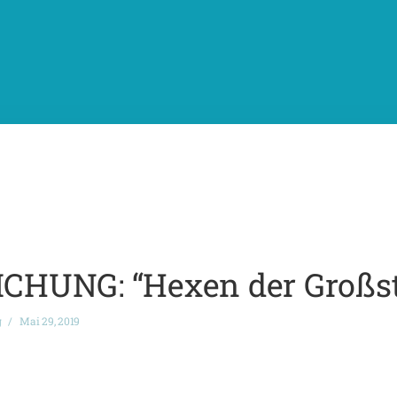
HUNG: “Hexen der Großst
g
Mai 29, 2019