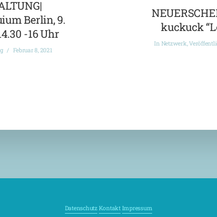
ALTUNG|
NEUERSCHEI
ium Berlin, 9.
kuckuck “L
14.30 -16 Uhr
In
Netzwerk
,
Veröffentl
ng
Februar 8, 2021
Datenschutz
Kontakt
Impressum