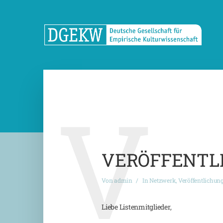
V
VERÖFFENTLIC
Von
admin
In
Netzwerk
,
Veröffentlichun
Liebe Listenmitglieder,