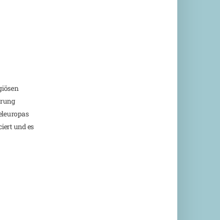
giösen
erung
teleuropas
ciert und es