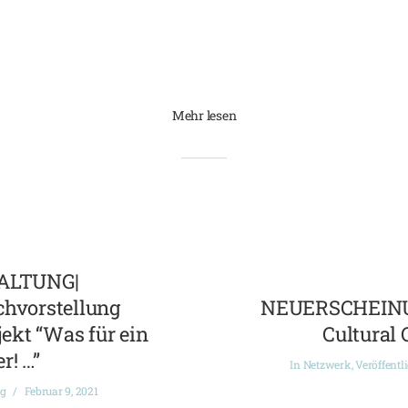
Mehr lesen
ALTUNG|
chvorstellung
NEUERSCHEINUN
ekt “Was für ein
Cultural 
r! …”
In
Netzwerk
,
Veröffentl
ng
Februar 9, 2021