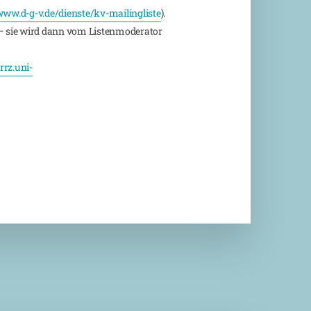
ww.d-g-v.de/dienste/kv-mailingliste
).
 sie wird dann vom Listenmoderator
rz.uni-