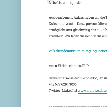
Liebe Listenmitglieder,
Aus gegebenem Anlass haben wir die T
Kulturanalytische Konzepte von Öffentl
ermöglicht uns, gleichzeitig das 50. 
erweitern. Wir laden Sie noch in diese
volkskundemuseum.at/tagung_oeffent
Anna Weichselbraun, PhD
——–
Universitätsassistentin (postdoc) | Ins
+43 677 6294 3006
Twitter | LinkedIn |
www.annaweichse
_______________________________