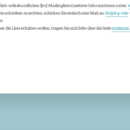
lich-volkskundlichen [kv]-Mailingliste (naehere Informationen unter:
w
iste schreiben moechten, schicken Sie einfach eine Mail an:
kv@d-g-v.de
–
t.
 die Liste erhalten wollen, tragen Sie sich bitte über die Seite
mailman.r