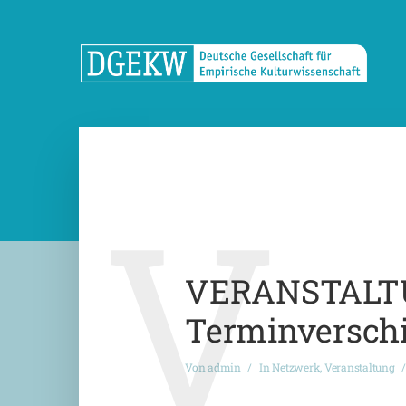
V
VERANSTALTUNG
Terminverschie
Von
admin
In
Netzwerk
,
Veranstaltung