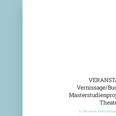
VERANST
Vernissage/Bu
Masterstudienproj
Theate
In
Netzwerk
,
Veranstaltu