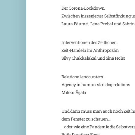
Der Corona-Lockdown.
Zwischen inszenierter Selbstfindung
Laura Bäumel, Lena Prehal und Sabrin
Interventionen des Zeitlichen.
Zeit-Handeln im Anthropozän
Silvy Chakkalakal und Sina Holst
Relational encounters.
Agency in human-sled dog relations
Mikko Äijälä
Und dann muss man auch noch Zeit hab
dem Fenster zu schauen…
…oder wie eine Pandemie die Selbstver
Ruth Dorothea Eggel