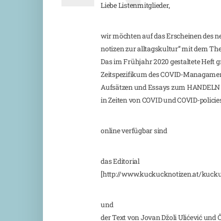
Liebe Listenmitglieder,
wir möchten auf das Erscheinen des n
notizen zur alltagskultur” mit dem 
Das im Frühjahr 2020 gestaltete Heft 
Zeitspezifikum des COVID-Managament
Aufsätzen und Essays zum HANDELN a
in Zeiten von COVID und COVID-policies
online verfügbar sind
das Editorial
[http://www.kuckucknotizen.at/kuckuc
und
der Text von Jovan Džoli Ulićević und 