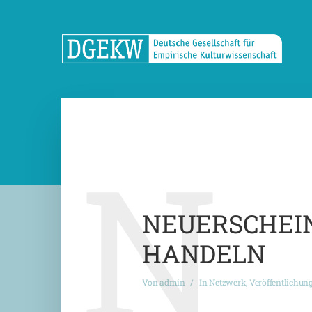
N
NEUERSCHEIN
HANDELN
Von
admin
In
Netzwerk
,
Veröffentlichun