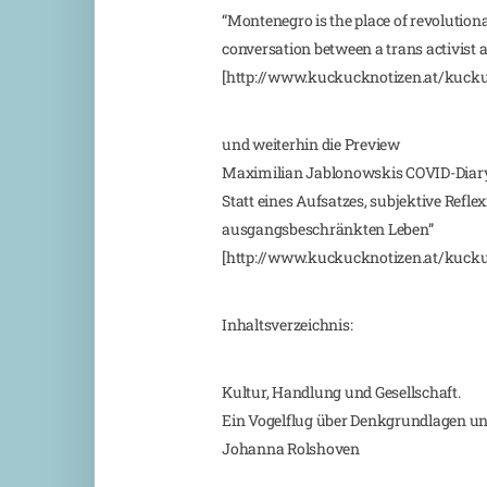
“Montenegro is the place of revolutiona
conversation between a trans activist 
[http://www.kuckucknotizen.at/kucku
und weiterhin die Preview
Maximilian Jablonowskis COVID-Diary
Statt eines Aufsatzes, subjektive Refl
ausgangsbeschränkten Leben”
[http://www.kuckucknotizen.at/kucku
Inhaltsverzeichnis:
Kultur, Handlung und Gesellschaft.
Ein Vogelflug über Denkgrundlagen un
Johanna Rolshoven