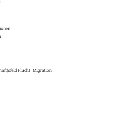
ć
xionen
n
haft)sfeld Flucht_Migration