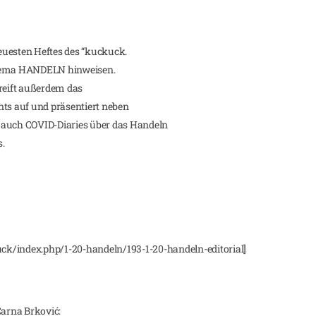
euesten Heftes des “kuckuck.
Thema HANDELN hinweisen.
greift außerdem das
s auf und präsentiert neben
uch COVID-Diaries über das Handeln
.
k/index.php/1-20-handeln/193-1-20-handeln-editorial]
Čarna Brković: