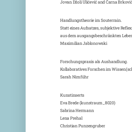
Jovan Džoli Ulićević and Čarna Brkovi
Handlungstheorie im Souterrain.
Statt eines Aufsatzes, subjektive Refle
aus dem ausgangsbeschränkten Lebe
Maximilian Jablonowski
Forschungspraxis als Aushandlung.
Kollaboratives Forschen im Wissen(sc
Sarah Nimführ
Kunstinserts
Eva Brede (kunstraum_8020)
Sabrina Hermann
Lena Prehal
Christian Punzengruber