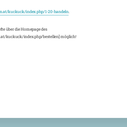
.at/kuckuck/index.php/1-20-handeln
.
efte über die Homepage des
at/kuckuck/index.php/bestellen] möglich!