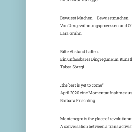
Bewusst Machen – Bewusstmachen.
Von Umgewöhnungsprozessen und Of
Lara Gruhn
Bitte Abstand halten.
Ein unfassbares Dingregime im Kuns
Tabea Söregi
„the best is yet to come“.
April 2020 eine Momentaufnahme au
Barbara Frischling
Montenegro is the place of revolutionar
A conversation between a trans activis