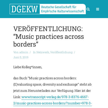
VERÖFFENTLICHUNG:
“Music practices across
borders”
Von
admin
In
Netzwerk
,
Veröffentlichung
Juni 5, 2019
Liebe Kolleg*innen,
das Buch “Music practices across borders:
(E)valuating space, diversity and exchange” steht ab
jetzt zum Herunterladen zur Verfügung. Hier ist der
Link:
www.transcript-verlag.de/978-3-8376-4667-
2/music-practices-across-borders/?number=978-3-