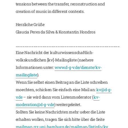
tensions between the transfer, reconstruction and
creation of music in different contexts.
Herzliche Grüße
Glaucia Peres da Silva & Konstantin Hondros
_______________________________________________
Eine Nachricht der kulturwissenschaftlich-
volkskundlichen [kv]-Mailingliste (naehere
Informationen unter:
www.d-g-v.de/dienste/kv-
mailingliste
).
Wenn Sie selbst einen Beitrag an die Liste schreiben
moechten, schicken Sie einfach eine Mail an:
kv@d-g-
v.de
– sie wird dann vom Listenmoderator (
kv-
moderation@d-g-v.de
) weitergeleitet.
Sollten Sie keine Nachrichten mehr ueber die Liste
erhalten wollen, tragen Sie sich bitte über die Seite
mailman.rrz.uni-hamburg.de/mailman/listinfo/kv