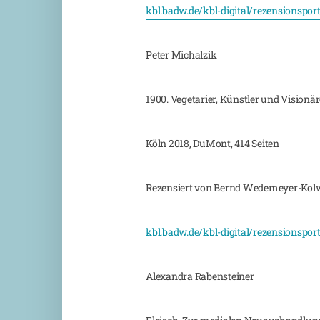
kbl.badw.de/kbl-digital/rezensionspor
Peter Michalzik
1900. Vegetarier, Künstler und Vision
Köln 2018, DuMont, 414 Seiten
Rezensiert von Bernd Wedemeyer-Kol
kbl.badw.de/kbl-digital/rezensionspor
Alexandra Rabensteiner