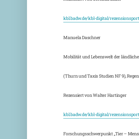
kbl.badw.de/kbl-digital/rezensionspor
Manuela Daschner
Mobilität und Lebenswelt der ländlich
(Thurn und Taxis Studien NF 9), Regens
Rezensiert von Walter Hartinger
kbl.badw.de/kbl-digital/rezensionspor
Forschungsschwerpunkt „Tier – Mensch