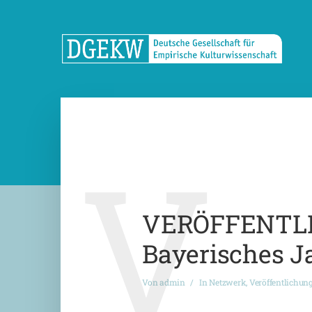
V
VERÖFFENTLIC
Bayerisches J
Von
admin
In
Netzwerk
,
Veröffentlichun