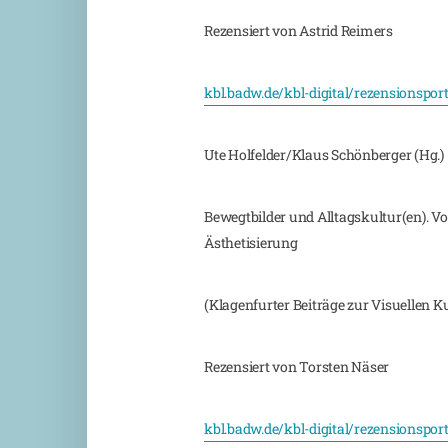
Rezensiert von Astrid Reimers
kbl.badw.de/kbl-digital/rezensionspor
Ute Holfelder/Klaus Schönberger (Hg.)
Bewegtbilder und Alltagskultur(en). V
Ästhetisierung
(Klagenfurter Beiträge zur Visuellen K
Rezensiert von Torsten Näser
kbl.badw.de/kbl-digital/rezensionspor