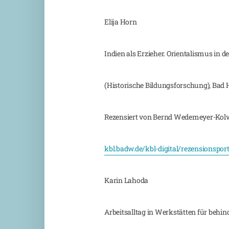
Elija Horn
Indien als Erzieher. Orientalismus i
(Historische Bildungsforschung), Bad H
Rezensiert von Bernd Wedemeyer-Kol
kbl.badw.de/kbl-digital/rezensionspor
Karin Lahoda
Arbeitsalltag in Werkstätten für beh