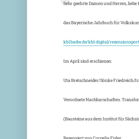
Sehr geehrte Damen und Herren, liebe 
das Bayerische Jahrbuch für Volkskun
kbl.badw.de/kbl-digital/rezensionspor
Im April sind erschienen:
Uta Bretschneider/Sönke Friedreich/Ira
Verordnete Nachbarschaften. Transfo
(Bausteine aus dem Institut für Sächs
Rezensiert von Cornelia Eisler