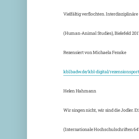
Vielfältig verflochten. Interdisziplinär
(Human-Animal Studies), Bielefeld 2017,
Rezensiert von Michaela Fenske
kbl.badw.de/kbl-digital/rezensionspor
Helen Hahmann
Wir singen nicht, wir sind die Jodler.
(Internationale Hochschulschriften 6