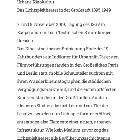
Urbane Kinokultur
Das Lichtspieltheater in der Großstadt 1895-1949
7. und 8. November 2019, Tagung des ISGV in
Kooperation mit den Technischen Sammlungen
Dresden
Das Kino ist seit seiner Entstehung Ende des 19.
Jahrhunderts ein Indikator für Urbanität. Die ersten
Filmvorführungen fanden in den Großstädten Paris
und Berlin statt, mobile Schausteller suchten mit
ihren Wanderkinematographen die städtischen
Vergnügungsmärkte auf, und die ersten ortsfesten
Kinos entstanden in den Großstädten. Auch in
kleineren Städten, die nicht einmal ein Theater
besaßen, wurden nun Lichtspieltheater eröffnet,
entstanden also Elemente einer neuen, urbanen
Infrastruktur. Wie kein Medium zuvor zog das
Lichtspieltheater alle Bevölkerungsschichten in