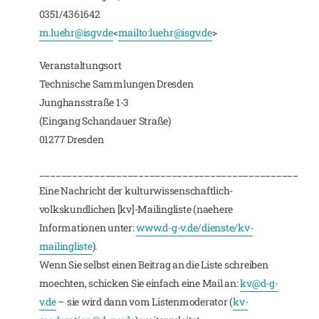
0351/4361642
m.luehr@isgv.de
<
mailto:
luehr@isgv.de
>
Veranstaltungsort
Technische Sammlungen Dresden
Junghansstraße 1-3
(Eingang Schandauer Straße)
01277 Dresden
_______________________________________________
Eine Nachricht der kulturwissenschaftlich-
volkskundlichen [kv]-Mailingliste (naehere
Informationen unter:
www.d-g-v.de/dienste/kv-
mailingliste
).
Wenn Sie selbst einen Beitrag an die Liste schreiben
moechten, schicken Sie einfach eine Mail an:
kv@d-g-
v.de
– sie wird dann vom Listenmoderator (
kv-