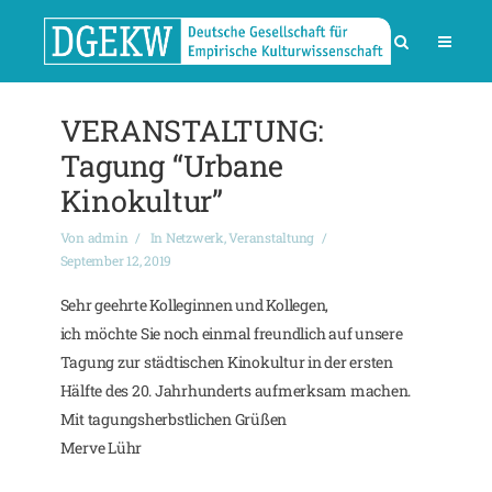
VERANSTALTUNG:
Tagung “Urbane
Kinokultur”
Von
admin
In
Netzwerk
,
Veranstaltung
September 12, 2019
Sehr geehrte Kolleginnen und Kollegen,
ich möchte Sie noch einmal freundlich auf unsere
Tagung zur städtischen Kinokultur in der ersten
Hälfte des 20. Jahrhunderts aufmerksam machen.
Mit tagungsherbstlichen Grüßen
Merve Lühr