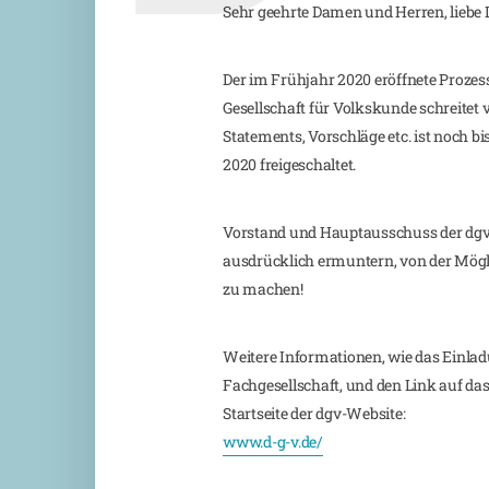
Sehr geehrte Damen und Herren, liebe 
Der im Frühjahr 2020 eröffnete Proz
Gesellschaft für Volkskunde schreitet 
Statements, Vorschläge etc. ist noch b
2020 freigeschaltet.
Vorstand und Hauptausschuss der dgv 
ausdrücklich ermuntern, von der Mögli
zu machen!
Weitere Informationen, wie das Einlad
Fachgesellschaft, und den Link auf das
Startseite der dgv-Website:
www.d-g-v.de/