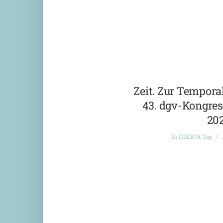
Zeit. Zur Temporal
43. dgv-Kongres
20
In
DGEKW
,
Top