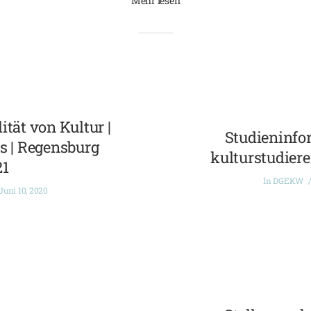
Mehr lesen
ität von Kultur |
Studieninfo
s | Regensburg
kulturstudiere
21
In
DGEKW
Juni 10, 2020