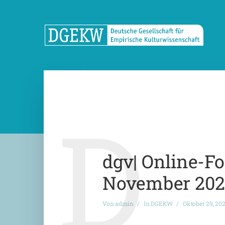
D
dgv| Online-F
November 2020
Von
admin
In
DGEKW
Oktober 29, 20