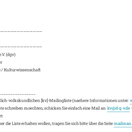
——————————————
——————————————
.V. (dgv)
er
e / Kulturwissenschaft
________________
lich-volkskundlichen [kv]-Mailingliste (naehere Informationen unter:
w
iste schreiben moechten, schicken Sie einfach eine Mail an:
kv@d-g-v.de
–
t.
 die Liste erhalten wollen, tragen Sie sich bitte über die Seite
mailman.r