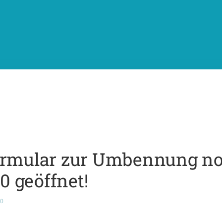
ormular zur Umbennung noc
 geöffnet!
20