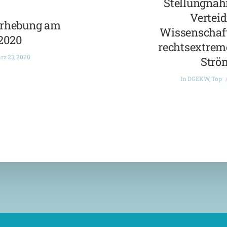
Stellungnah
Verteid
erhebung am
Wissenschaft
.2020
rechtsextreme
rz 23, 2020
Strö
In
DGEKW
,
Top