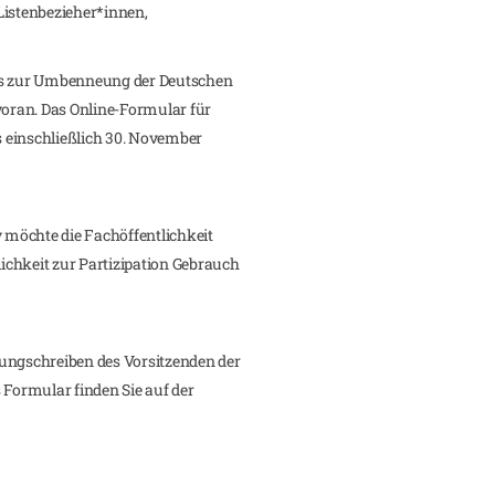
Listenbezieher*innen,
ess zur Umbenneung der Deutschen
voran. Das Online-Formular für
is einschließlich 30. November
möchte die Fachöffentlichkeit
chkeit zur Partizipation Gebrauch
ungschreiben des Vorsitzenden der
 Formular finden Sie auf der