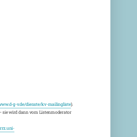
ww.d-g-v.de/dienste/kv-mailingliste
).
 sie wird dann vom Listenmoderator
rz.uni-