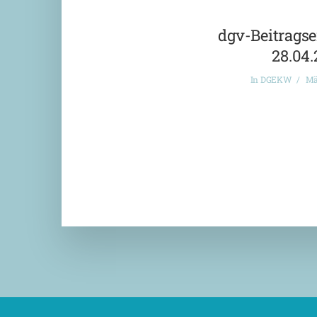
dgv-Beitrags
28.04
In
DGEKW
Mä