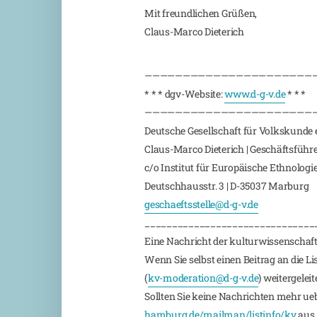
Mit freundlichen Grüßen,
Claus-Marco Dieterich
——————————————————————
* * * dgv-Website:
www.d-g-v.de
* * *
——————————————————————
Deutsche Gesellschaft für Volkskunde e
Claus-Marco Dieterich | Geschäftsführ
c/o Institut für Europäische Ethnologi
Deutschhausstr. 3 | D-35037 Marburg
geschaeftsstelle@d-g-v.de
_______________________________
Eine Nachricht der kulturwissenschaft
Wenn Sie selbst einen Beitrag an die L
(
kv-moderation@d-g-v.de
) weitergeleite
Sollten Sie keine Nachrichten mehr ueber
hamburg.de/mailman/listinfo/kv
aus.