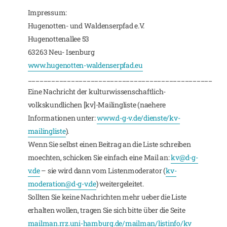
Impressum:
Hugenotten- und Waldenserpfad e.V.
Hugenottenallee 53
63263 Neu- Isenburg
www.hugenotten-waldenserpfad.eu
_______________________________________________
Eine Nachricht der kulturwissenschaftlich-
volkskundlichen [kv]-Mailingliste (naehere
Informationen unter:
www.d-g-v.de/dienste/kv-
mailingliste
).
Wenn Sie selbst einen Beitrag an die Liste schreiben
moechten, schicken Sie einfach eine Mail an:
kv@d-g-
v.de
– sie wird dann vom Listenmoderator (
kv-
moderation@d-g-v.de
) weitergeleitet.
Sollten Sie keine Nachrichten mehr ueber die Liste
erhalten wollen, tragen Sie sich bitte über die Seite
mailman.rrz.uni-hamburg.de/mailman/listinfo/kv