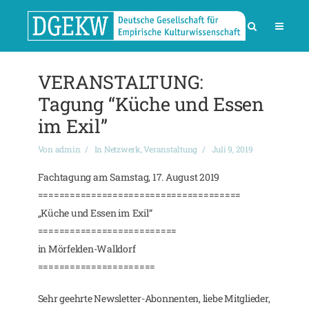
VERANSTALTUNG:
Tagung “Küche und Essen
im Exil”
Von
admin
In
Netzwerk
,
Veranstaltung
Juli 9, 2019
Fachtagung am Samstag, 17. August 2019
======================================
„Küche und Essen im Exil“
==========================
in Mörfelden-Walldorf
======================
Sehr geehrte Newsletter-Abonnenten, liebe Mitglieder,