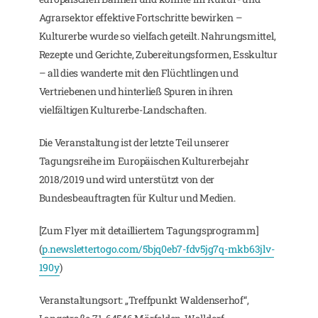
Agrarsektor effektive Fortschritte bewirken –
Kulturerbe wurde so vielfach geteilt. Nahrungsmittel,
Rezepte und Gerichte, Zubereitungsformen, Esskultur
– all dies wanderte mit den Flüchtlingen und
Vertriebenen und hinterließ Spuren in ihren
vielfältigen Kulturerbe-Landschaften.
Die Veranstaltung ist der letzte Teil unserer
Tagungsreihe im Europäischen Kulturerbejahr
2018/2019 und wird unterstützt von der
Bundesbeauftragten für Kultur und Medien.
[Zum Flyer mit detailliertem Tagungsprogramm]
(
p.newslettertogo.com/5bjq0eb7-fdv5jg7q-mkb63jlv-
190y
)
Veranstaltungsort: „Treffpunkt Waldenserhof“,