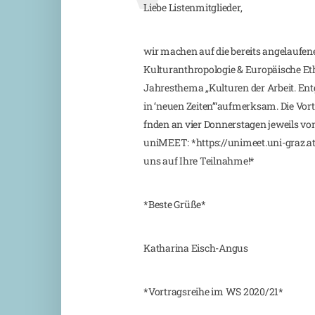
Liebe Listenmitglieder,
wir machen auf die bereits angelaufene
Kulturanthropologie & Europäische Eth
Jahresthema „Kulturen der Arbeit. En
in ‘neuen Zeiten’“aufmerksam. Die Vor
fnden an vier Donnerstagen jeweils von 
uniMEET: *https://unimeet.uni-graz.at/
uns auf Ihre Teilnahme!*
*Beste Grüße*
Katharina Eisch-Angus
*Vortragsreihe im WS 2020/21*