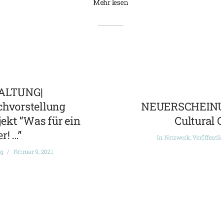
Mehr lesen
ALTUNG|
chvorstellung
NEUERSCHEINUN
ekt “Was für ein
Cultural 
r! …”
In
Netzwerk
,
Veröffentl
ng
Februar 9, 2021