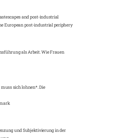
astescapes and post-industrial
he European post-industrial periphery
ensführung als Arbeit. Wie Frauen
r muss sich lohnen*. Die
ermark
renzung und Subjektivierung in der