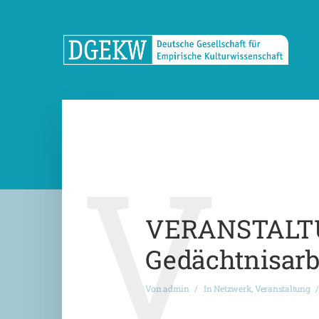
V
VERANSTALTUN
Gedächtnisarbe
Von
admin
In
Netzwerk
,
Veranstaltung