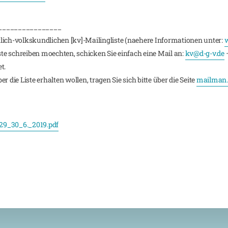
________________
lich-volkskundlichen [kv]-Mailingliste (naehere Informationen unter:
w
iste schreiben moechten, schicken Sie einfach eine Mail an:
kv@d-g-v.de
–
t.
 die Liste erhalten wollen, tragen Sie sich bitte über die Seite
mailman.r
9_30_6._2019.pdf