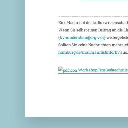
_______________________________
Eine Nachricht der kulturwissenschaft
Wenn Sie selbst einen Beitrag an die L
(
kv-moderation@d-g-v.de
) weitergeleite
Sollten Sie keine Nachrichten mehr ueber
hamburg.de/mailman/listinfo/kv
aus.
WorkshopFemGedaechtnis2