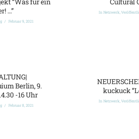
ekt “Was für ein
Cultural 
r! …”
In
Netzwerk
,
Veröffentl
ng
Februar 9, 2021
ALTUNG|
NEUERSCHEI
ium Berlin, 9.
kuckuck “L
14.30 -16 Uhr
In
Netzwerk
,
Veröffentl
ng
Februar 8, 2021