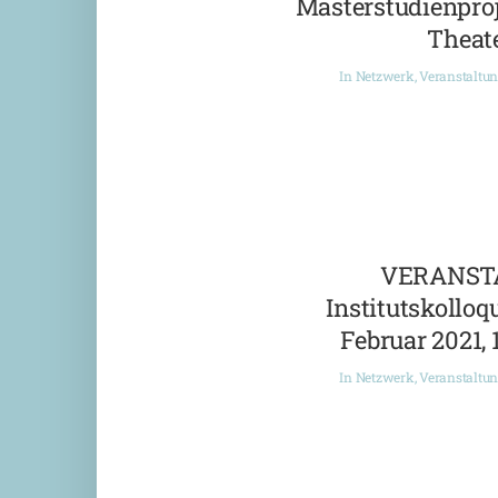
Masterstudienproj
Theate
In
Netzwerk
,
Veranstaltu
VERANST
Institutskolloqu
Februar 2021, 
In
Netzwerk
,
Veranstaltu