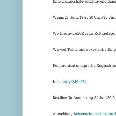
Entwicklungshilfe- und Frauenorganisa
Wann: 29. Juni /13-20:30 Uhr //30. Juni
Wo: kreativ:LABOR in der Kulturetage,
Wie viel: Teilnahme ist kostenlos, Em
Kommunikationssprache: Englisch und
Infos:
bit.ly/2JGx6El
Deadline für Anmeldung: 24.Juni 2019
Anmeldung:
keinenaehmaschinenmeh