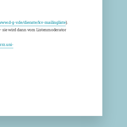
ww.d-g-v.de/dienste/kv-mailingliste
).
 sie wird dann vom Listenmoderator
rz.uni-