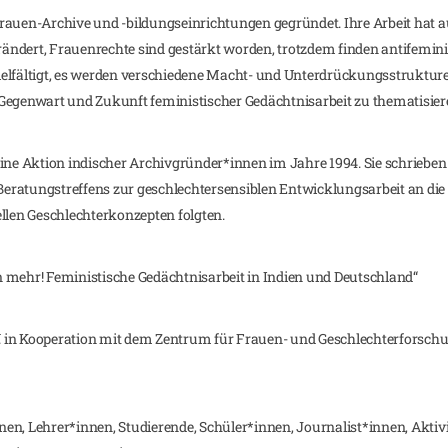
rauen-Archive und -bildungseinrichtungen gegründet. Ihre Arbeit hat au
ndert, Frauenrechte sind gestärkt worden, trotzdem finden antifeminis
elfältigt, es werden verschiedene Macht- und Unterdrückungsstrukture
Gegenwart und Zukunft feministischer Gedächtnisarbeit zu thematisier
eine Aktion indischer Archivgründer*innen im Jahre 1994. Sie schriebe
ratungstreffens zur geschlechtersensiblen Entwicklungsarbeit an die Ta
ellen Geschlechterkonzepten folgten.
ehr! Feministische Gedächtnisarbeit in Indien und Deutschland“
 in Kooperation mit dem Zentrum für Frauen- und Geschlechterforschun
en, Lehrer*innen, Studierende, Schüler*innen, Journalist*innen, Aktiv