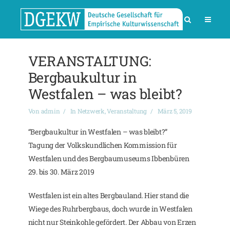
VERANSTALTUNG:
Bergbaukultur in
Westfalen – was bleibt?
Von
admin
In
Netzwerk
,
Veranstaltung
März 5, 2019
“Bergbaukultur in Westfalen – was bleibt?”
Tagung der Volkskundlichen Kommission für
Westfalen und des Bergbaumuseums Ibbenbüren
29. bis 30. März 2019
Westfalen ist ein altes Bergbauland. Hier stand die
Wiege des Ruhrbergbaus, doch wurde in Westfalen
nicht nur Steinkohle gefördert. Der Abbau von Erzen