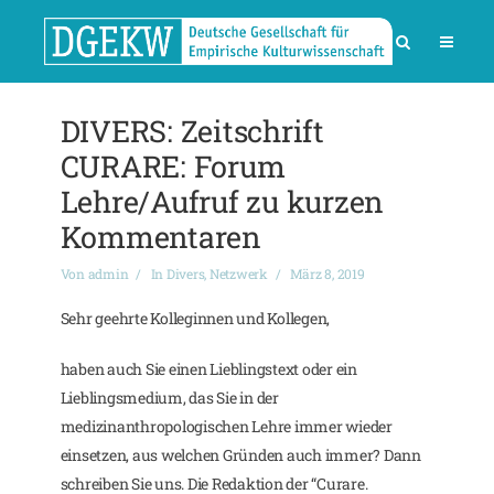
DIVERS: Zeitschrift
CURARE: Forum
Lehre/Aufruf zu kurzen
Kommentaren
Von
admin
In
Divers
,
Netzwerk
März 8, 2019
Sehr geehrte Kolleginnen und Kollegen,
haben auch Sie einen Lieblingstext oder ein
Lieblingsmedium, das Sie in der
medizinanthropologischen Lehre immer wieder
einsetzen, aus welchen Gründen auch immer? Dann
schreiben Sie uns. Die Redaktion der “Curare.