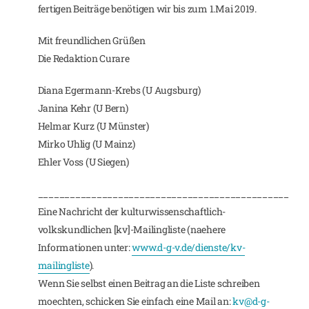
fertigen Beiträge benötigen wir bis zum 1.Mai 2019.
Mit freundlichen Grüßen
Die Redaktion Curare
Diana Egermann-Krebs (U Augsburg)
Janina Kehr (U Bern)
Helmar Kurz (U Münster)
Mirko Uhlig (U Mainz)
Ehler Voss (U Siegen)
_______________________________________________
Eine Nachricht der kulturwissenschaftlich-
volkskundlichen [kv]-Mailingliste (naehere
Informationen unter:
www.d-g-v.de/dienste/kv-
mailingliste
).
Wenn Sie selbst einen Beitrag an die Liste schreiben
moechten, schicken Sie einfach eine Mail an:
kv@d-g-