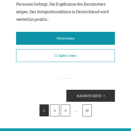
Personen befragt. Die Ergebnisse des Barometers
zeigen: Das Integrationsklima in Deutschland wird
weiterhin positiv...
Weiterlesen
Später lesen
Seitennummerierung
NÄCHSTE SEITE
der
Beiträge
1
2
3
…
10