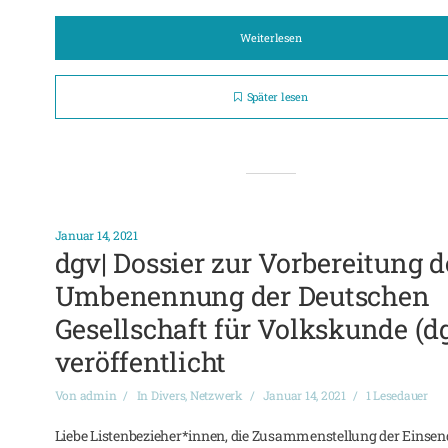
Weiterlesen
Später lesen
Januar 14, 2021
dgv| Dossier zur Vorbereitung d
Umbenennung der Deutschen
Gesellschaft für Volkskunde (d
veröffentlicht
Von
admin
In
Divers
,
Netzwerk
Januar 14, 2021
1 Lesedauer
Liebe Listenbezieher*innen, die Zusammenstellung der Einse