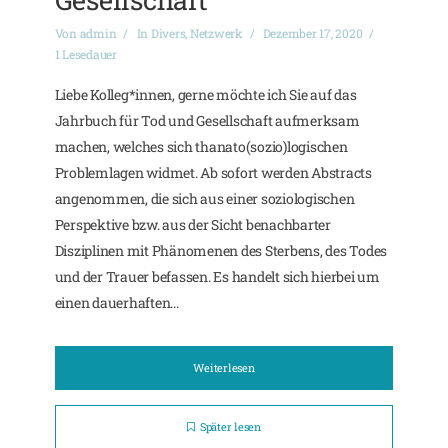
Von
admin
In
Divers
,
Netzwerk
Dezember 17, 2020
1 Lesedauer
Liebe Kolleg*innen, gerne möchte ich Sie auf das
Jahrbuch für Tod und Gesellschaft aufmerksam
machen, welches sich thanato(sozio)logischen
Problemlagen widmet. Ab sofort werden Abstracts
angenommen, die sich aus einer soziologischen
Perspektive bzw. aus der Sicht benachbarter
Disziplinen mit Phänomenen des Sterbens, des Todes
und der Trauer befassen. Es handelt sich hierbei um
einen dauerhaften...
Weiterlesen
Später lesen