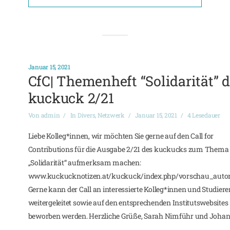
Januar 15, 2021
CfC| Themenheft “Solidarität” 
kuckuck 2/21
Von
admin
In
Divers
,
Netzwerk
Januar 15, 2021
4 Lesedauer
Liebe Kolleg*innen, wir möchten Sie gerne auf den Call for
Contributions für die Ausgabe 2/21 des kuckucks zum Thema
„Solidarität“ aufmerksam machen:
www.kuckucknotizen.at/kuckuck/index.php/vorschau_auto
Gerne kann der Call an interessierte Kolleg*innen und Studier
weitergeleitet sowie auf den entsprechenden Institutswebsites
beworben werden. Herzliche Grüße, Sarah Nimführ und Johann