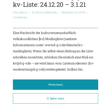
kv-Liste: 24.12.20 – 3.1.21
Von
admin
In
Divers
,
Netzwerk
Dezember 22, 2020
1 Lesedauer
_______________________________________________
Eine Nachricht der kulturwissenschaftlich-
volkskundlichen [kv]-Mailingliste (naehere
Informationen unter: www.d-g-v.de/dienste/kv-
mailingliste). Wenn Sie selbst einen Beitrag an die Liste
schreiben moechten, schicken Sie einfach eine Mail an:
kv@d-g-v.de – sie wird dann vom Listenmoderator (kv-
moderation@d-g-v.de) weitergeleitet. Sollten Sie...
Weiterlesen
Später lesen