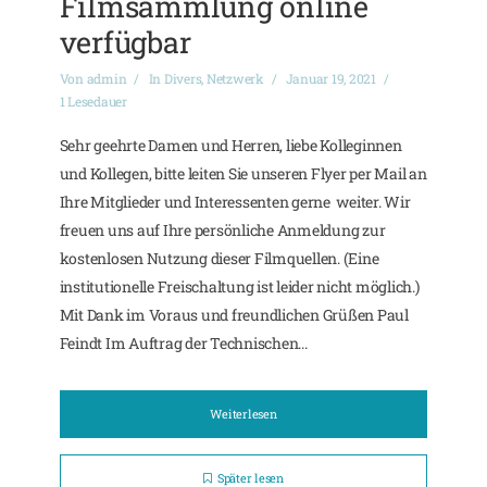
Filmsammlung online
verfügbar
Von
admin
In
Divers
,
Netzwerk
Januar 19, 2021
1 Lesedauer
Sehr geehrte Damen und Herren, liebe Kolleginnen
und Kollegen, bitte leiten Sie unseren Flyer per Mail an
Ihre Mitglieder und Interessenten gerne weiter. Wir
freuen uns auf Ihre persönliche Anmeldung zur
kostenlosen Nutzung dieser Filmquellen. (Eine
institutionelle Freischaltung ist leider nicht möglich.)
Mit Dank im Voraus und freundlichen Grüßen Paul
Feindt Im Auftrag der Technischen...
Weiterlesen
Später lesen