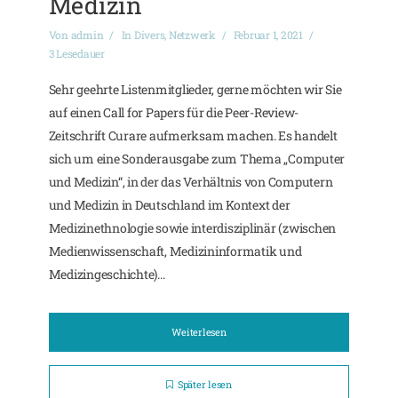
Medizin
Von
admin
In
Divers
,
Netzwerk
Februar 1, 2021
3 Lesedauer
Sehr geehrte Listenmitglieder, gerne möchten wir Sie
auf einen Call for Papers für die Peer-Review-
Zeitschrift Curare aufmerksam machen. Es handelt
sich um eine Sonderausgabe zum Thema „Computer
und Medizin“, in der das Verhältnis von Computern
und Medizin in Deutschland im Kontext der
Medizinethnologie sowie interdisziplinär (zwischen
Medienwissenschaft, Medizininformatik und
Medizingeschichte)...
Weiterlesen
Später lesen