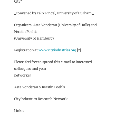
City”
_convened by Felix Ringel, University of Durham_
Organizers: Asta Vonderau (University of Halle) and
Kerstin Poehls
(University of Hamburg)
Registration at
www.cityindustries.org
[2]
Please feel free to spread this e-mail to interested
colleagues and your
networks!
Asta Vonderau & Kerstin Poehls
CityIndustries Research Network
Links: