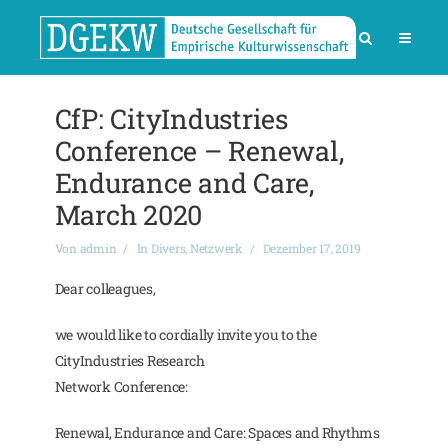
CfP: CityIndustries
Conference – Renewal,
Endurance and Care,
March 2020
Von
admin
In
Divers
,
Netzwerk
Dezember 17, 2019
Dear colleagues,
we would like to cordially invite you to the
CityIndustries Research
Network Conference:
Renewal, Endurance and Care: Spaces and Rhythms