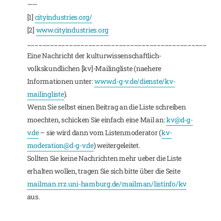
——
[1]
cityindustries.org/
[2]
www.cityindustries.org
_______________________________________________
Eine Nachricht der kulturwissenschaftlich-
volkskundlichen [kv]-Mailingliste (naehere
Informationen unter:
www.d-g-v.de/dienste/kv-
mailingliste
).
Wenn Sie selbst einen Beitrag an die Liste schreiben
moechten, schicken Sie einfach eine Mail an:
kv@d-g-
v.de
– sie wird dann vom Listenmoderator (
kv-
moderation@d-g-v.de
) weitergeleitet.
Sollten Sie keine Nachrichten mehr ueber die Liste
erhalten wollen, tragen Sie sich bitte über die Seite
mailman.rrz.uni-hamburg.de/mailman/listinfo/kv
aus.