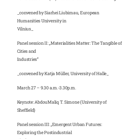
_convened by Siarhei Liubimau, European
Humanities University in
Vilnius_
Panel session II: „Materialities Matter: The Tangible of
Cities and
Industries”
_convened by Katja Müller, University of Halle_
March 27 – 9.30 a.m.-3.30p.m.
Keynote: AbdouMaliq T. Simone (University of
Sheffield)
Panel session III: „Emergent Urban Futures:
Exploring the Postindustrial