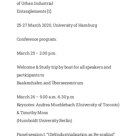
of Urban Industrial
Entanglements [1]
25-27 March 2020, University of Hamburg
Conference program:
March 25 – 2.00 p.m.
Welcome & Study trip by boat for all speakers and
participants to
Baakenhafen and Überseezentrum
March 26 – 9.00 a.m.-6.30 p.m
Keynotes: Andrea Muehlebach (University of Toronto)
& Timothy Moss
(Humboldt University Berlin)
Panel session I: “(De)Industrialisation as Re-scaling”