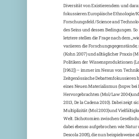
Diversität von Existierendem und dar
fokussieren Europäische Ethnologie/K
Forschungsfeld /Science and Technolog
des Seins und dessen Bedingungen. So f
letztere stellen die Frage nach dem „wi
variieren die Forschungsgegenstände; 
(Kohn 2007) und alltäglicher Praxis (
Politiken der Wissensproduktionen (L
[1962]) – immer im Nexus von Technik
Zeitgenössische Debattenfokussieren b
eines Neuen Materialismus (bspw. bei 
Hervorgebrachten (Mol/Law 2004)und
2013, De la Cadena 2010). Dabei zeigt sic
Multiplizität (Mol 2003)und Vielfältigk
Welt. Dichotomien zwischen Gesellsc
dabei ebenso aufgebrochen wie Natur u
Descola 2005), die nun beispielsweise 