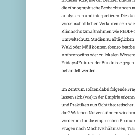
die ethnographische Beobachtungen au
analysieren und interpretieren. Dies k
wissenschaftlichen Verfahren sein wi
Klimaschutzmaßnahmen wie REDD+ ode
Umweltschutz. Studien zu alltägliche
Wald oder Müll können ebenso bearbe
Anthropozäns oder zu lokalen Wisse
Fridays4Future oder Bündnisse gegen
behandelt werden.
Im Zentrum sollten dabei folgende Fr
lassen sich (wie) in der Empirie erke
und Praktiken aus Sicht theoretische
dar? Welchen Nutzen können wir darau
wiederum für die empirischen Phäno
Fragen nach Machtverhältnissen, Tra