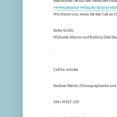
bekommen Sie auf den Seiten des Pan
<
www.panama-verlag.de/shop/produkt-
Wir freuen uns, wenn Sie den Call an In
Beste Grüße,
Michaela Meurer und Kathrin Eitel (d
­­­­­­­­­­­­­­­­­­­­­­-
Call for Articles
Berliner Blätter | Ethnographische und
UM | WELT | EN