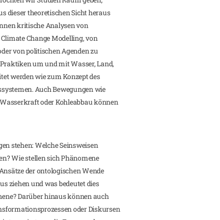
s dieser theoretischen Sicht heraus
önnen kritische Analysen von
e Climate Change Modelling, von
r von politischen Agenden zu
n Praktiken um und mit Wasser, Land,
itet werden wie zum Konzept des
nssystemen. Auch Bewegungen wie
 Wasserkraft oder Kohleabbau können
agen stehen: Welche Seinsweisen
nnen? Wie stellen sich Phänomene
r Ansätze der ontologischen Wende
s ziehen und was bedeutet dies
mene? Darüber hinaus können auch
nsformationsprozessen oder Diskursen