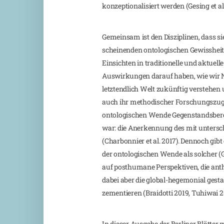
konzeptionalisiert werden (Gesing et al.
Gemeinsam ist den Disziplinen, dass si
scheinenden ontologischen Gewissheit
Einsichten in traditionelle und aktue
Auswirkungen darauf haben, wie wir N
letztendlich Welt zukünftig verstehen 
auch ihr methodischer Forschungszuga
ontologischen Wende Gegenstandsberei
war: die Anerkennung des mit untersc
(Charbonnier et al. 2017). Dennoch gibt
der ontologischen Wende als solcher (G
auf posthumane Perspektiven, die anth
dabei aber die global-hegemonial gest
zementieren (Braidotti 2019, Tuhiwai 2
In dieser Ausgabe der Berliner Blätte