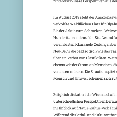
*Interdisziplinäre Perspektiven aus d
Im August 2019 steht der Amazonaswa
verkohlte Waldflächen Platz für Ölpalm
Eis der Arktis zum Schmelzen. Weltwe
Hunderttausende auf die Straße und fo
vereinbarten Klimaziele. Zeitungen be
Neu-Delhi, die bald so groß wie das Taj
über ein Verbot von Plastiktüten. Wet
ebenso wie der Strom an Menschen, die
verlassen müssen. Die Situation spitzt
Mensch und Umwelt scheinen sich zu 
Zeitgleich diskutiert die Wissenschaft 
unterschiedlichen Perspektiven herau
in Hinblick auf Natur-Kultur-Verhäl
Während die Sozial- und Kulturanthrop