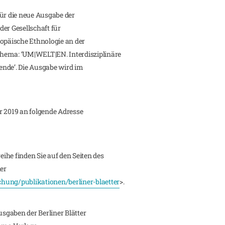
 für die neue Ausgabe der
 der Gesellschaft für
ropäische Ethnologie an der
hema: ‘UM|WELT|EN. Interdisziplinäre
ende’. Die Ausgabe wird im
r 2019 an folgende Adresse
ihe finden Sie auf den Seiten des
ier
hung/publikationen/berliner-blaetter
>.
usgaben der Berliner Blätter