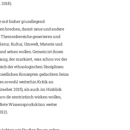
 2018).
e mit bisher grundlegend
en brechen, damit neue und andere
lle Themenbereiche generieren und
atur, Kultur, Umwelt, Materie und
und sehen wollen. Gemein ist ihnen
ng, der markiert, was schon vor der
ch der ethnologischen Disziplinen
hiedlichen Konzepten gedachten Seins
 es sowohl weiterhin Kritik an
raeber 2015), als auch im Hinblick
ro-de-zentristisch wirken wollen,
altete Wissensproduktion weiter
012).
r möchten wir Studien Raum geben,