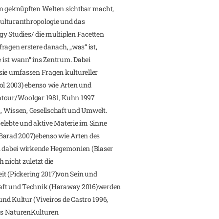
an geknüpften Welten sichtbar macht,
ulturanthropologie und das
y Studies/ die multiplen Facetten
ragen erstere danach, „was“ ist,
e ist wann“ ins Zentrum. Dabei
sie umfassen Fragen kultureller
Mol 2003) ebenso wie Arten und
atour/Woolgar 1981, Kuhn 1997
, Wissen, Gesellschaft und Umwelt.
elebte und aktive Materie im Sinne
Barad 2007)ebenso wie Arten des
 dabei wirkende Hegemonien (Blaser
h nicht zuletzt die
eit (Pickering 2017)von Sein und
haft und Technik (Haraway 2016)werden
nd Kultur (Viveiros de Castro 1996,
als NaturenKulturen