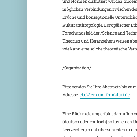
und Normen diskutiert werden. Zudem 
möglichen Verbindungen zwischen den 
Brüche und konzeptionelle Unterschie
Kulturanthropologie, Europäischer Et
Forschungsfeld der /Science and Techn
Theorien und Herangehensweisen aber
wie kann eine solche theoretische Ve
/Organisation/
Bitte senden Sie Ihre Abstracts bis zum
Adresse:
eitel@em.uni-frankfurt.de
Eine Rückmeldung erfolgt daraufhin ze
(deutsch oder englisch) sollten einen 
Leerzeichen) nicht überschreiten un