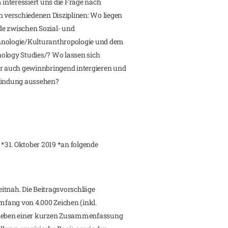
interessiert uns die Frage nach
verschiedenen Disziplinen: Wo liegen
de zwischen Sozial- und
hnologie/Kulturanthropologie und dem
ology Studies/? Wo lassen sich
 auch gewinnbringend intergieren und
rbindung aussehen?
 *31. Oktober 2019 *an folgende
itnah. Die Beitragsvorschläge
Umfang von 4.000 Zeichen (inkl.
d neben einer kurzen Zusammenfassung