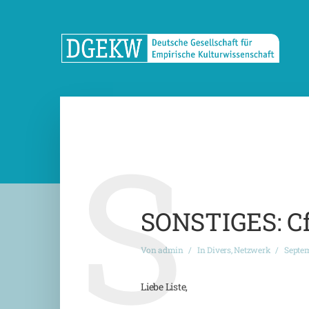
S
SONSTIGES: Cf
Von
admin
In
Divers
,
Netzwerk
Septem
Liebe Liste,