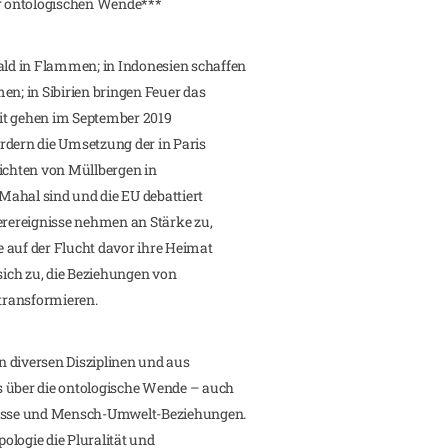
er ontologischen Wende***
ld in Flammen; in Indonesien schaffen
en; in Sibirien bringen Feuer das
it gehen im September 2019
rdern die Umsetzung der in Paris
richten von Müllbergen in
 Mahal sind und die EU debattiert
terereignisse nehmen an Stärke zu,
 auf der Flucht davor ihre Heimat
 sich zu, die Beziehungen von
transformieren.
in diversen Disziplinen und aus
s über die ontologische Wende – auch
tnisse und Mensch-Umwelt-Beziehungen.
ologie die Pluralität und