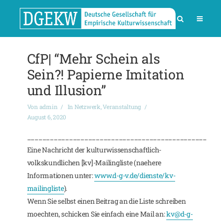
CfP| “Mehr Schein als
Sein?! Papierne Imitation
und Illusion”
Von
admin
In
Netzwerk
,
Veranstaltung
August 6, 2020
_______________________________________________
Eine Nachricht der kulturwissenschaftlich-
volkskundlichen [kv]-Mailingliste (naehere
Informationen unter:
www.d-g-v.de/dienste/kv-
mailingliste
).
Wenn Sie selbst einen Beitrag an die Liste schreiben
moechten, schicken Sie einfach eine Mail an:
kv@d-g-