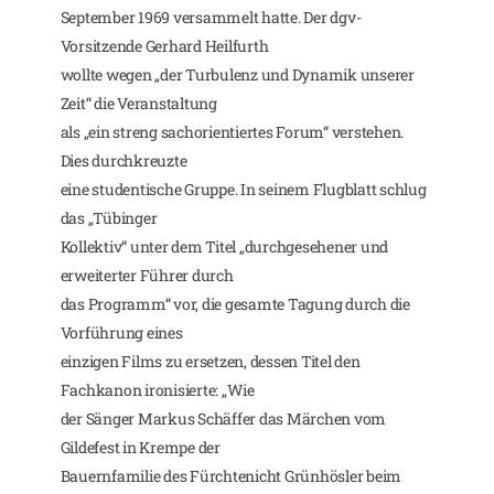
September 1969 versammelt hatte. Der dgv-
Vorsitzende Gerhard Heilfurth
wollte wegen „der Turbulenz und Dynamik unserer
Zeit“ die Veranstaltung
als „ein streng sachorientiertes Forum“ verstehen.
Dies durchkreuzte
eine studentische Gruppe. In seinem Flugblatt schlug
das „Tübinger
Kollektiv“ unter dem Titel „durchgesehener und
erweiterter Führer durch
das Programm“ vor, die gesamte Tagung durch die
Vorführung eines
einzigen Films zu ersetzen, dessen Titel den
Fachkanon ironisierte: „Wie
der Sänger Markus Schäffer das Märchen vom
Gildefest in Krempe der
Bauernfamilie des Fürchtenicht Grünhösler beim