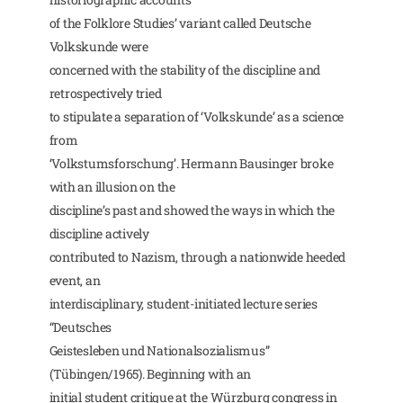
of the Folklore Studies’ variant called Deutsche
Volkskunde were
concerned with the stability of the discipline and
retrospectively tried
to stipulate a separation of ‘Volkskunde’ as a science
from
‘Volkstumsforschung’. Hermann Bausinger broke
with an illusion on the
discipline’s past and showed the ways in which the
discipline actively
contributed to Nazism, through a nationwide heeded
event, an
interdisciplinary, student-initiated lecture series
“Deutsches
Geistesleben und Nationalsozialismus”
(Tübingen/1965). Beginning with an
initial student critique at the Würzburg congress in