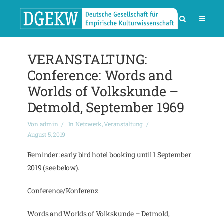
VERANSTALTUNG:
Conference: Words and
Worlds of Volkskunde –
Detmold, September 1969
Von
admin
In
Netzwerk
,
Veranstaltung
August 5, 2019
Reminder: early bird hotel booking until 1 September
2019 (see below).
Conference/Konferenz
Words and Worlds of Volkskunde – Detmold,