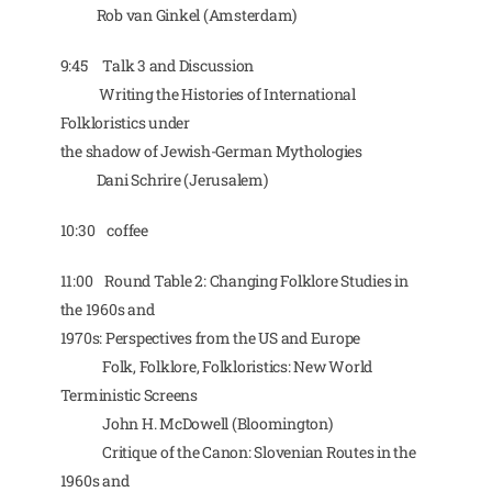
Rob van Ginkel (Amsterdam)
9:45 Talk 3 and Discussion
Writing the Histories of International
Folkloristics under
the shadow of Jewish-German Mythologies
Dani Schrire (Jerusalem)
10:30 coffee
11:00 Round Table 2: Changing Folklore Studies in
the 1960s and
1970s: Perspectives from the US and Europe
Folk, Folklore, Folkloristics: New World
Terministic Screens
John H. McDowell (Bloomington)
Critique of the Canon: Slovenian Routes in the
1960s and