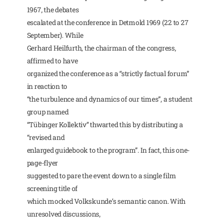
1967, the debates
escalated at the conference in Detmold 1969 (22 to 27
September). While
Gerhard Heilfurth, the chairman of the congress,
affirmed to have
organized the conference as a “strictly factual forum”
in reaction to
“the turbulence and dynamics of our times”, a student
group named
“Tübinger Kollektiv” thwarted this by distributing a
“revised and
enlarged guidebook to the program”. In fact, this one-
page-flyer
suggested to pare the event down to a single film
screening title of
which mocked Volkskunde’s semantic canon. With
unresolved discussions,