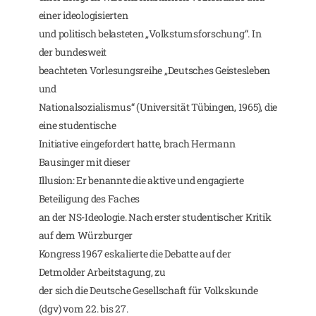
einer ideologisierten
und politisch belasteten „Volkstumsforschung“. In
der bundesweit
beachteten Vorlesungsreihe „Deutsches Geistesleben
und
Nationalsozialismus“ (Universität Tübingen, 1965), die
eine studentische
Initiative eingefordert hatte, brach Hermann
Bausinger mit dieser
Illusion: Er benannte die aktive und engagierte
Beteiligung des Faches
an der NS-Ideologie. Nach erster studentischer Kritik
auf dem Würzburger
Kongress 1967 eskalierte die Debatte auf der
Detmolder Arbeitstagung, zu
der sich die Deutsche Gesellschaft für Volkskunde
(dgv) vom 22. bis 27.