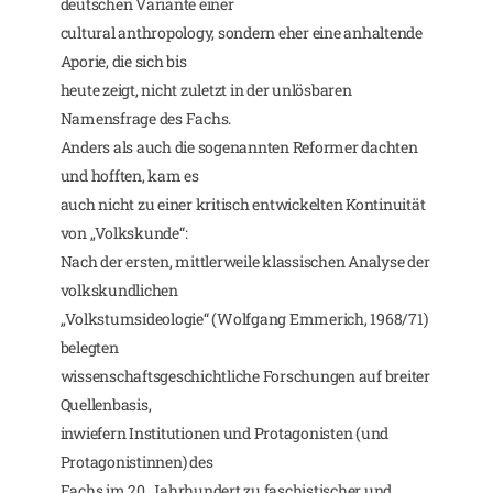
deutschen Variante einer
cultural anthropology, sondern eher eine anhaltende
Aporie, die sich bis
heute zeigt, nicht zuletzt in der unlösbaren
Namensfrage des Fachs.
Anders als auch die sogenannten Reformer dachten
und hofften, kam es
auch nicht zu einer kritisch entwickelten Kontinuität
von „Volkskunde“:
Nach der ersten, mittlerweile klassischen Analyse der
volkskundlichen
„Volkstumsideologie“ (Wolfgang Emmerich, 1968/71)
belegten
wissenschaftsgeschichtliche Forschungen auf breiter
Quellenbasis,
inwiefern Institutionen und Protagonisten (und
Protagonistinnen) des
Fachs im 20. Jahrhundert zu faschistischer und