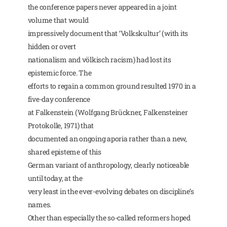
the conference papers never appeared in a joint
volume that would
impressively document that ‘Volkskultur’ (with its
hidden or overt
nationalism and völkisch racism) had lost its
epistemic force. The
efforts to regain a common ground resulted 1970 in a
five-day conference
at Falkenstein (Wolfgang Brückner, Falkensteiner
Protokolle, 1971) that
documented an ongoing aporia rather than a new,
shared episteme of this
German variant of anthropology, clearly noticeable
until today, at the
very least in the ever-evolving debates on discipline’s
names.
Other than especially the so-called reformers hoped