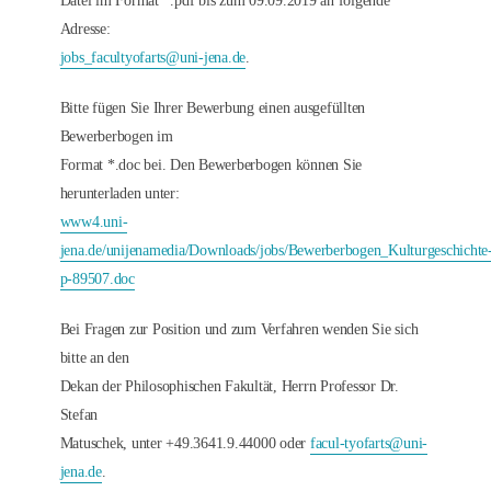
Datei im Format *.pdf bis zum 09.09.2019 an folgende
Adresse:
jobs_facultyofarts@uni-jena.de
.
Bitte fügen Sie Ihrer Bewerbung einen ausgefüllten
Bewerberbogen im
Format *.doc bei. Den Bewerberbogen können Sie
herunterladen unter:
www4.uni-
jena.de/unijenamedia/Downloads/jobs/Bewerberbogen_Kulturgeschichte
p-89507.doc
Bei Fragen zur Position und zum Verfahren wenden Sie sich
bitte an den
Dekan der Philosophischen Fakultät, Herrn Professor Dr.
Stefan
Matuschek, unter +49.3641.9.44000 oder
facul-tyofarts@uni-
jena.de
.