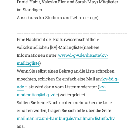
Daniel Habit, Valeska Flor und Sarah May (Mitglieder
im Ständigen
Ausschuss für Studium und Lehre der dgv).
_______________________________________________
Eine Nachricht der kulturwissenschaftlich-
volkskundlichen [kv]-Mailingliste (naehere
Informationen unter:
www.d-g-v.de/dienste/kv-
mailingliste
).
Wenn Sie selbst einen Beitrag an die Liste schreiben
moechten, schicken Sie einfach eine Mail an:
kv@d-g-
v.de
– sie wird dann vom Listenmoderator (
kv-
moderation@d-g-v.de
) weitergeleitet.
Sollten Sie keine Nachrichten mehr ueber die Liste
erhalten wollen, tragen Sie sich bitte über die Seite
mailman.rrz.uni-hamburg.de/mailman/listinfo/kv
aus.