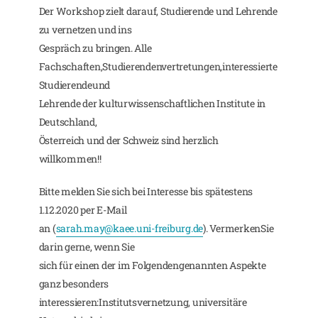
Der Workshop zielt darauf, Studierende und Lehrende
zu vernetzen und ins
Gespräch zu bringen. Alle
Fachschaften,Studierendenvertretungen,interessierte
Studierendeund
Lehrende der kulturwissenschaftlichen Institute in
Deutschland,
Österreich und der Schweiz sind herzlich
willkommen!!
Bitte melden Sie sich bei Interesse bis spätestens
1.12.2020 per E-Mail
an (
sarah.may@kaee.uni-freiburg.de
). VermerkenSie
darin gerne, wenn Sie
sich für einen der im Folgendengenannten Aspekte
ganz besonders
interessieren:Institutsvernetzung, universitäre