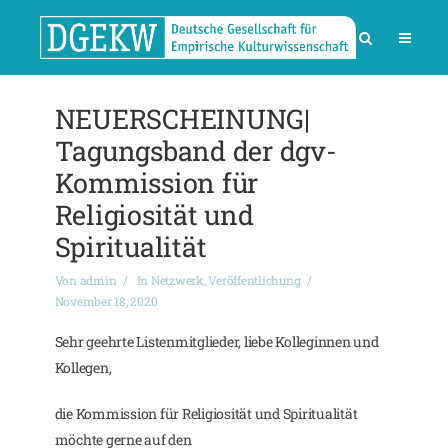
NEUERSCHEINUNG|
Tagungsband der dgv-
Kommission für
Religiosität und
Spiritualität
Von
admin
In
Netzwerk
,
Veröffentlichung
November 18, 2020
Sehr geehrte Listenmitglieder, liebe Kolleginnen und
Kollegen,
die Kommission für Religiosität und Spiritualität
möchte gerne auf den