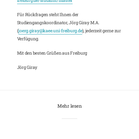
freiburg.de/studium/master
Für Rückfragen steht Ihnen der
Studiengangskoordinator, Jörg Giray M.A.
(
joerg.giray@kaee.uni-freiburg.de
), jederzeit gerne zur
Verfügung.
Mit den besten Grüßen aus Freiburg
Jörg Giray
Mehr lesen