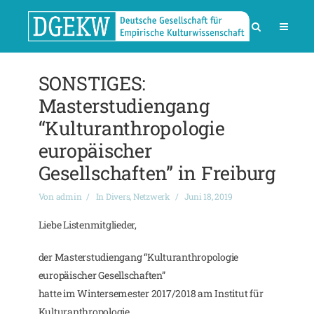
SONSTIGES:
Masterstudiengang
“Kulturanthropologie
europäischer
Gesellschaften” in Freiburg
Von
admin
In
Divers
,
Netzwerk
Juni 18, 2019
Liebe Listenmitglieder,
der Masterstudiengang “Kulturanthropologie
europäischer Gesellschaften”
hatte im Wintersemester 2017/2018 am Institut für
Kulturanthropologie