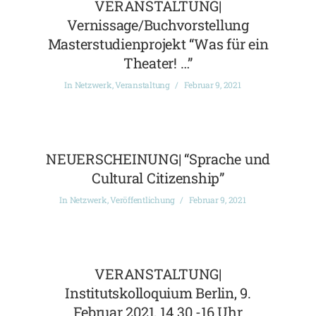
VERANSTALTUNG|
Vernissage/Buchvorstellung
Masterstudienprojekt “Was für ein
Theater! …”
In
Netzwerk
,
Veranstaltung
Februar 9, 2021
NEUERSCHEINUNG| “Sprache und
Cultural Citizenship”
In
Netzwerk
,
Veröffentlichung
Februar 9, 2021
VERANSTALTUNG|
Institutskolloquium Berlin, 9.
Februar 2021, 14.30 -16 Uhr