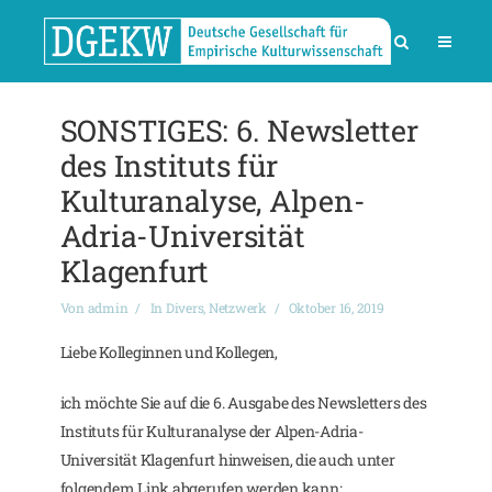
SONSTIGES: 6. Newsletter
des Instituts für
Kulturanalyse, Alpen-
Adria-Universität
Klagenfurt
Von
admin
In
Divers
,
Netzwerk
Oktober 16, 2019
Liebe Kolleginnen und Kollegen,
ich möchte Sie auf die 6. Ausgabe des Newsletters des
Instituts für Kulturanalyse der Alpen-Adria-
Universität Klagenfurt hinweisen, die auch unter
folgendem Link abgerufen werden kann: