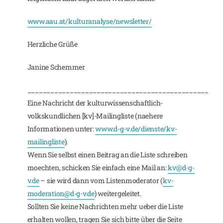
www.aau.at/kulturanalyse/newsletter/
Herzliche Grüße
Janine Schemmer
_______________________________________________
Eine Nachricht der kulturwissenschaftlich-
volkskundlichen [kv]-Mailingliste (naehere
Informationen unter:
www.d-g-v.de/dienste/kv-
mailingliste
).
Wenn Sie selbst einen Beitrag an die Liste schreiben
moechten, schicken Sie einfach eine Mail an:
kv@d-g-
v.de
– sie wird dann vom Listenmoderator (
kv-
moderation@d-g-v.de
) weitergeleitet.
Sollten Sie keine Nachrichten mehr ueber die Liste
erhalten wollen, tragen Sie sich bitte über die Seite