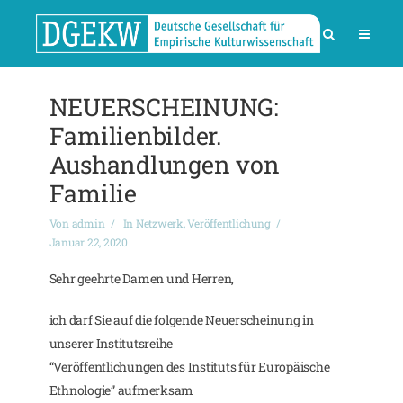
NEUERSCHEINUNG:
Familienbilder.
Aushandlungen von
Familie
Von
admin
In
Netzwerk
,
Veröffentlichung
Januar 22, 2020
Sehr geehrte Damen und Herren,
ich darf Sie auf die folgende Neuerscheinung in
unserer Institutsreihe
“Veröffentlichungen des Instituts für Europäische
Ethnologie” aufmerksam