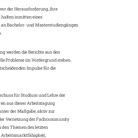
 vor der Herausforderung, ihre
u halten inmitten eines
 an Bachelor- und Masterstudiengängen
.
g werden die Berichte aus den
lle Probleme im Vordergrund stehen.
tscheidenden Impulse für die
schuss für Studium und Lehre der
ahren aus dieser Arbeitstagung
nter der Maßgabe, aktiv zur
d der Vernetzung der Fachcommunity
on den Themen des letzten
Arbeitsmarktfähigkeit,