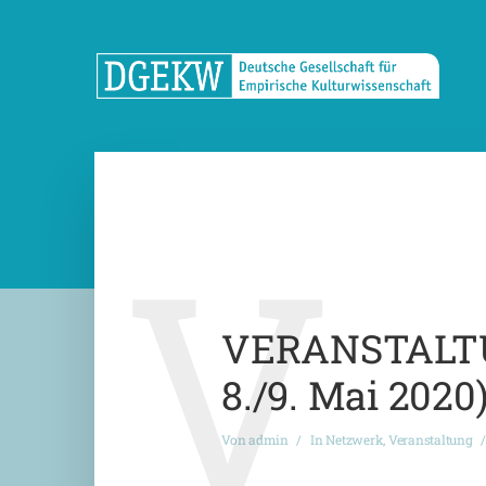
V
VERANSTALTUN
8./9. Mai 2020
Von
admin
In
Netzwerk
,
Veranstaltung