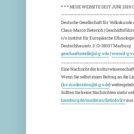
* * * NEUE WEBSITE SEIT JUNI 2019 
——————————————————————
Deutsche Gesellschaft für Volkskunde e
Claus-Marco Dieterich | Geschäftsführ
c/o Institut für Europäische Ethnologi
Deutschhausstr. 3 | D-35037 Marburg
geschaeftsstelle@d-g-v.de
|
www.d-g-v.
_______________________________
Eine Nachricht der kulturwissenschaft
Wenn Sie selbst einen Beitrag an die L
(
kv-moderation@d-g-v.de
) weitergeleite
Sollten Sie keine Nachrichten mehr ueber
hamburg.de/mailman/listinfo/kv
aus.