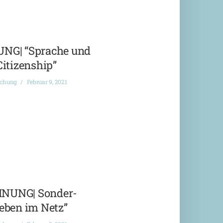
G| “Sprache und
Citizenship”
ichung
Februar 9, 2021
NUNG| Sonder-
eben im Netz”