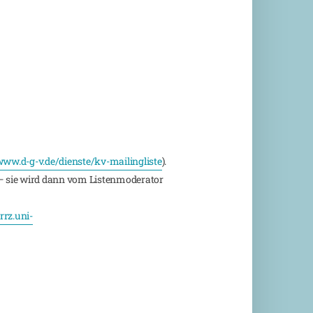
ww.d-g-v.de/dienste/kv-mailingliste
).
 sie wird dann vom Listenmoderator
rz.uni-