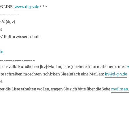
ONLINE:
www.d-g-v.de
* * *
——————–
.V. (dgv)
er
e / Kulturwissenschaft
de
________________
lich-volkskundlichen [kv]-Mailingliste (naehere Informationen unter:
w
iste schreiben moechten, schicken Sie einfach eine Mail an:
kv@d-g-v.de
–
t.
 die Liste erhalten wollen, tragen Sie sich bitte über die Seite
mailman.r