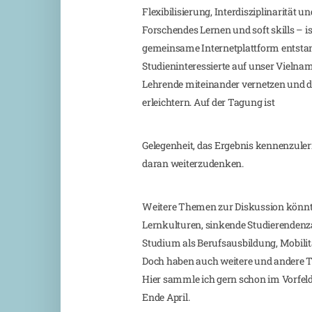
Flexibilisierung, Interdisziplinarität u
Forschendes Lernen und soft skills – ist
gemeinsame Internetplattform entstand
Studieninteressierte auf unser Viel
Lehrende miteinander vernetzen und di
erleichtern. Auf der Tagung ist
Gelegenheit, das Ergebnis kennenzule
daran weiterzudenken.
Weitere Themen zur Diskussion könnt
Lernkulturen, sinkende Studierendenz
Studium als Berufsausbildung, Mobilit
Doch haben auch weitere und andere 
Hier sammle ich gern schon im Vorfe
Ende April.