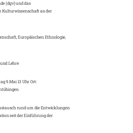
nde (dgv) und das
e Kulturwissenschaft an der
nschaft, Europäischen Ethnologie,
 und Lehre
tag 9.Mai 13 Uhr Ort:
entübingen
Austausch rund um die Entwicklungen
tion seit der Einführung der