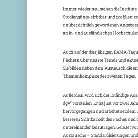
Immer wieder neu stehen die Institute
Studiengänge sichtbar und profiliert z
unübersichtlich gewordenen Angebots
an in- und ausländischen Hochschulen
Auch auf der diesjährigen BAMA-Tagun
Fächern über neuste Trends und aktue
Sie bilden neben dem Austausch die en
Themenkomplexe des zweiten Tages.
Außerdem wird sich der „Ständige Aus
dgv“ vorstellen. Er ist just vor zwei J
hervorgegangen und arbeitet seitdem u
besseren Sichtbarkeit des Faches un
untereinander beizutragen. Geleitet v
Austauschs – Standardisierungen und 