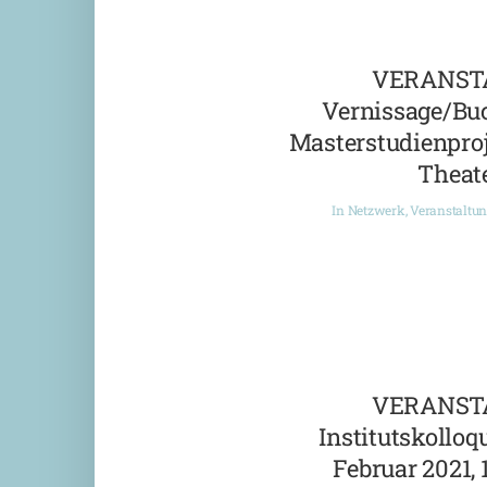
VERANST
Vernissage/Bu
Masterstudienproj
Theate
In
Netzwerk
,
Veranstaltu
VERANST
Institutskolloqu
Februar 2021, 