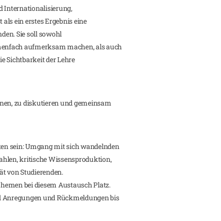
nd Internationalisierung,
 als ein erstes Ergebnis eine
en. Sie soll sowohl
namenfach aufmerksam machen, als auch
e Sichtbarkeit der Lehre
rnen, zu diskutieren und gemeinsam
en sein: Umgang mit sich wandelnden
ahlen, kritische Wissensproduktion,
ät von Studierenden.
Themen bei diesem Austausch Platz.
ld Anregungen und Rückmeldungen bis