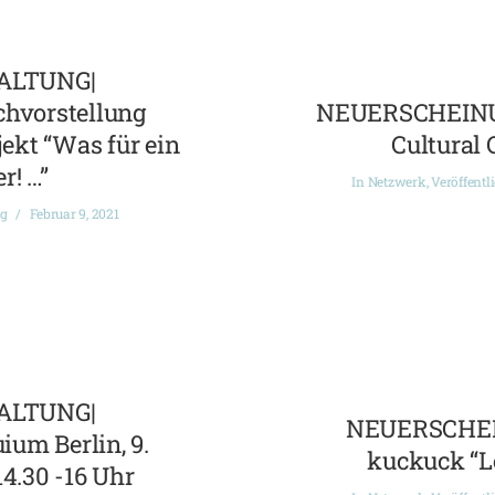
ALTUNG|
chvorstellung
NEUERSCHEINUN
ekt “Was für ein
Cultural 
r! …”
In
Netzwerk
,
Veröffentl
ng
Februar 9, 2021
ALTUNG|
NEUERSCHEI
ium Berlin, 9.
kuckuck “L
14.30 -16 Uhr