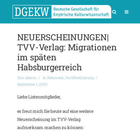
NEUERSCHEINUNGEN|
TVV-Verlag: Migrationen
im späten
Habsburgerreich
Von
admin
In
Netzwerk
,
Veröffentlichung
September 1, 2020
Liebe Listenmitglieder,
es freut mich Sie heute auf eine weitere
Neuerscheinung im TVV-Verlag
aufmerksam machen zu können: