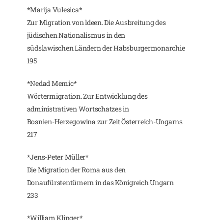
*Marija Vulesica*
Zur Migration von ldeen. Die Ausbreitung des
jüdischen Nationalismus in den
südslawischen Ländern der Habsburgermonarchie
195
*Nedad Memic*
Wörtermigration. Zur Entwicklung des
administrativen Wortschatzes in
Bosnien-Herzegowina zur Zeit Österreich-Ungarns
217
*Jens-Peter Müller*
Die Migration der Roma aus den
Donaufürstentümern in das Königreich Ungarn
233
*William Klinger*