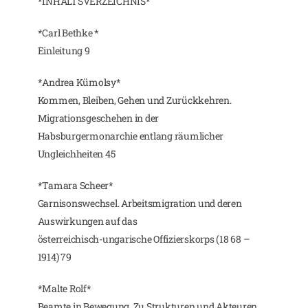
*INHALTSVERZEICHNIS*
*Carl Bethke *
Einleitung 9
*Andrea Kümolsy*
Kommen, Bleiben, Gehen und Zurückkehren.
Migrationsgeschehen in der
Habsburgermonarchie entlang räumlicher
Ungleichheiten 45
*Tamara Scheer*
Garnisonswechsel. Arbeitsmigration und deren
Auswirkungen auf das
österreichisch-ungarische Offizierskorps (18 68 –
1914) 79
*Malte Rolf*
Beamte in Bewegung. Zu Strukturen und Akteuren