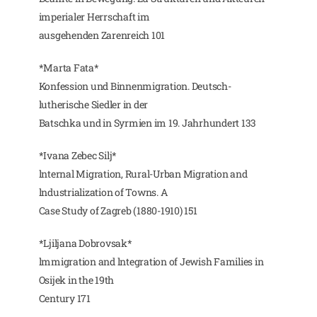
imperialer Herrschaft im
ausgehenden Zarenreich 101
*Marta Fata*
Konfession und Binnenmigration. Deutsch-
lutherische Siedler in der
Batschka und in Syrmien im 19. Jahrhundert 133
*Ivana Zebec Silj*
lnternal Migration, Rural-Urban Migration and
lndustrialization of Towns. A
Case Study of Zagreb (1880-1910) 151
*Ljiljana Dobrovsak*
lmmigration and lntegration of Jewish Families in
Osijek in the 19th
Century 171