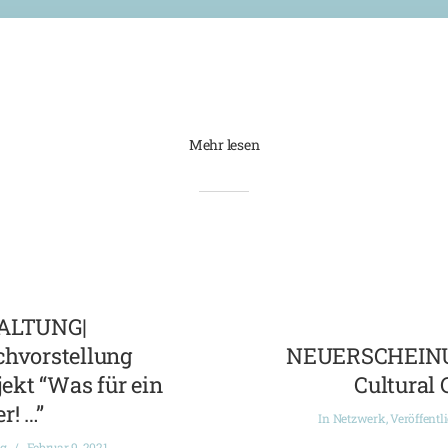
Mehr lesen
ALTUNG|
chvorstellung
NEUERSCHEINUN
ekt “Was für ein
Cultural 
r! …”
In
Netzwerk
,
Veröffentl
ng
Februar 9, 2021