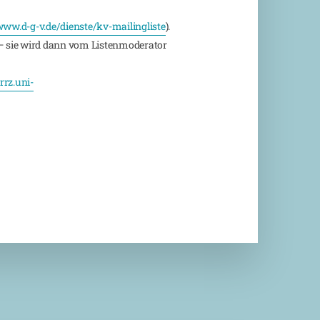
ww.d-g-v.de/dienste/kv-mailingliste
).
 sie wird dann vom Listenmoderator
rz.uni-