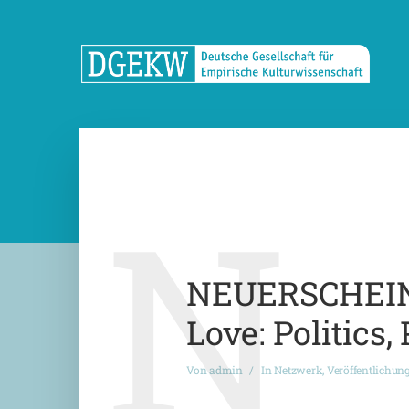
N
NEUERSCHEINU
Love: Politics,
Von
admin
In
Netzwerk
,
Veröffentlichun