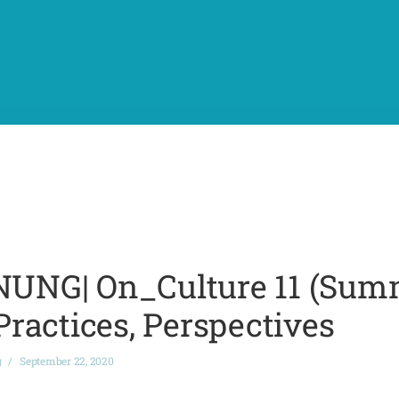
NG| On_Culture 11 (Summ
 Practices, Perspectives
g
September 22, 2020