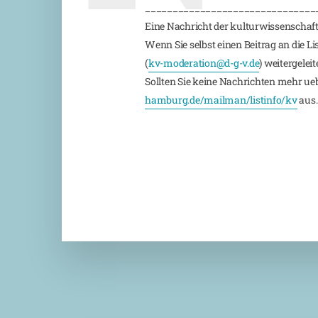
_______________________________
Eine Nachricht der kulturwissenschaft
Wenn Sie selbst einen Beitrag an die L
(
kv-moderation@d-g-v.de
) weitergeleite
Sollten Sie keine Nachrichten mehr ueber
hamburg.de/mailman/listinfo/kv
aus.