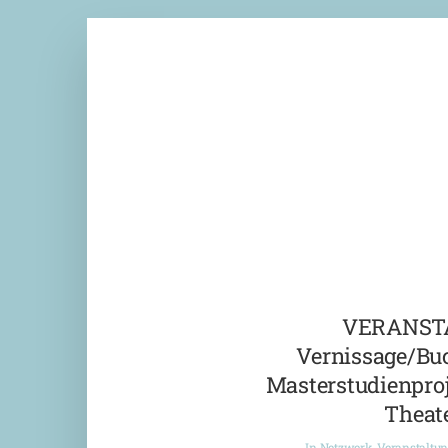
VERANST
Vernissage/Bu
Masterstudienproj
Theate
In
Netzwerk
,
Veranstaltu