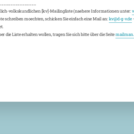
________________
lich-volkskundlichen [kv]-Mailingliste (naehere Informationen unter:
w
iste schreiben moechten, schicken Sie einfach eine Mail an:
kv@d-g-v.de
–
t.
 die Liste erhalten wollen, tragen Sie sich bitte über die Seite
mailman.r