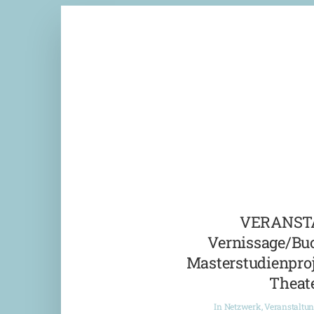
VERANST
Vernissage/Bu
Masterstudienproj
Theate
In
Netzwerk
,
Veranstaltu