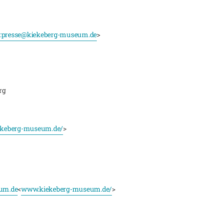
:
presse@kiekeberg-museum.de
>
rg
keberg-museum.de/
>
um.de
<
www.kiekeberg-museum.de/
>