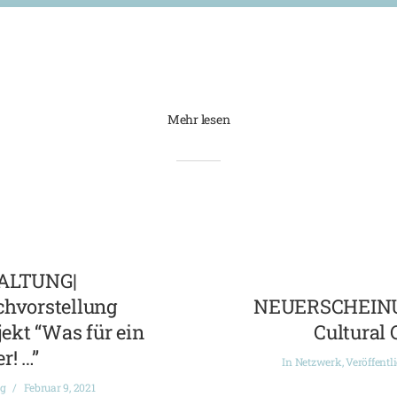
Mehr lesen
ALTUNG|
chvorstellung
NEUERSCHEINUN
ekt “Was für ein
Cultural 
r! …”
In
Netzwerk
,
Veröffentl
ng
Februar 9, 2021