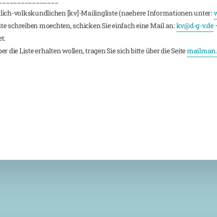
________________
lich-volkskundlichen [kv]-Mailingliste (naehere Informationen unter:
w
iste schreiben moechten, schicken Sie einfach eine Mail an:
kv@d-g-v.de
–
t.
 die Liste erhalten wollen, tragen Sie sich bitte über die Seite
mailman.r