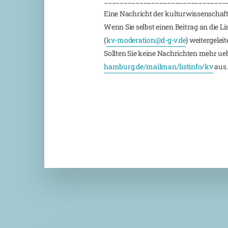
_______________________________
Eine Nachricht der kulturwissenschaft
Wenn Sie selbst einen Beitrag an die L
(
kv-moderation@d-g-v.de
) weitergeleite
Sollten Sie keine Nachrichten mehr ueber
hamburg.de/mailman/listinfo/kv
aus.