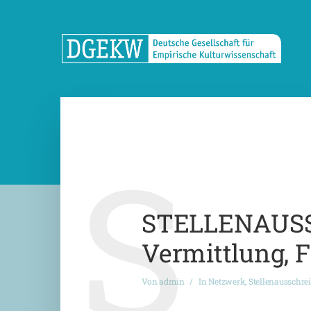
S
STELLENAUSS
Vermittlung, 
Von
admin
In
Netzwerk
,
Stellenausschre