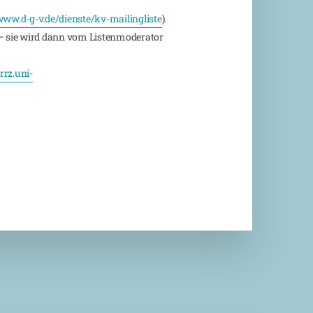
ww.d-g-v.de/dienste/kv-mailingliste
).
 sie wird dann vom Listenmoderator
rz.uni-