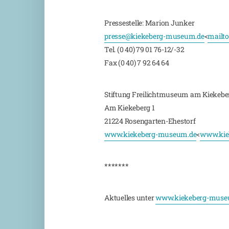
Pressestelle: Marion Junker
presse@kiekeberg-museum.de
<
mailto
Tel. (0 40) 79 01 76-12/-32
Fax (0 40) 7 92 64 64
Stiftung Freilichtmuseum am Kiekebe
Am Kiekeberg 1
21224 Rosengarten-Ehestorf
www.kiekeberg-museum.de
<
www.kie
*******
Aktuelles unter
www.kiekeberg-muse