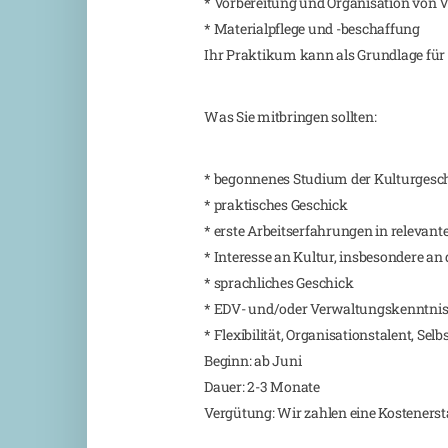
* Vorbereitung und Organisation von 
* Materialpflege und -beschaffung
Ihr Praktikum kann als Grundlage für 
Was Sie mitbringen sollten:
* begonnenes Studium der Kulturgesch
* praktisches Geschick
* erste Arbeitserfahrungen in relevant
* Interesse an Kultur, insbesondere a
* sprachliches Geschick
* EDV- und/oder Verwaltungskenntniss
* Flexibilität, Organisationstalent, Sel
Beginn: ab Juni
Dauer: 2-3 Monate
Vergütung: Wir zahlen eine Kosteners