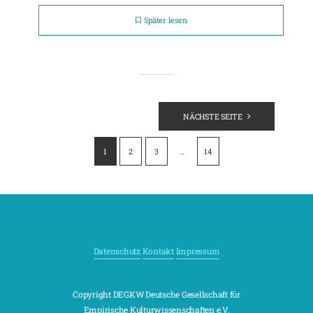
Später lesen
Seitennummerierung
NÄCHSTE SEITE
der
Beiträge
1
2
3
…
14
Datenschutz
Kontakt
Impressum
Copyright DEGKW Deutsche Gesellschaft für
Empirische Kulturwissenschaften e.V.