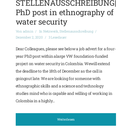
STELLENAUSSCHREIBUNG|
PhD post in ethnography of
water security
Von
admin
In
Netzwerk
,
Stellenausschreibung
Dezember 2, 2020
3 Lesedauer
Dear Colleagues, please see below a job advert for a four-
year PhD post within alarge VW foundation-funded
project on water security in Colombia. Wewill extend
the deadline to the 18th of December as the call is
goingout late. We are looking for someone with
ethnographic skills and a science and technology
studies mind who is capable and willing of working in
Colombia in a highly...
Weiterlesen