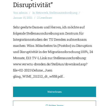
Disruptivität”
Von
admin
In
Netzwerk
,
Stellenausschreibung
Januar 15, 2021
2 Lesedauer
Sehr geehrte Damen und Herren, ich möchte auf
folgende Stellenausschreibung am Zentrum für
Integrationsstudien der TU Dresden aufmerksam
machen: Wiss. Mitarbeiter/in (Postdoc) zu Disruption
und Disruptivität in der Migrationsforschung 100%, 24
Monate, E13 TV-L Link zur Stellenausschreibung:
www.verw.tu-dresden.de/StellAus/download.asp?
file=02-2021\Oehme_Juen
gling_WIMI_211212_dt_w558.pdf...
Weiterlesen
Später lesen