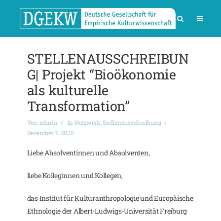
STELLENAUSSCHREIBUN
G| Projekt “Bioökonomie
als kulturelle
Transformation”
Von
admin
In
Netzwerk
,
Stellenausschreibung
Dezember 7, 2020
Liebe Absolventinnen und Absolventen,
liebe Kolleginnen und Kollegen,
das Institut für Kulturanthropologie und Europäische
Ethnologie der Albert-Ludwigs-Universität Freiburg