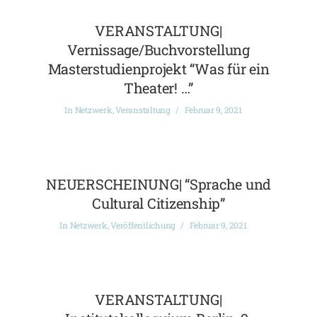
VERANSTALTUNG|
Vernissage/Buchvorstellung
Masterstudienprojekt “Was für ein
Theater! …”
In
Netzwerk
,
Veranstaltung
Februar 9, 2021
NEUERSCHEINUNG| “Sprache und
Cultural Citizenship”
In
Netzwerk
,
Veröffentlichung
Februar 9, 2021
VERANSTALTUNG|