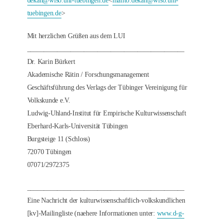
dekan@wiso.uni-tuebingen.de
<
mailto:
dekan@wiso.uni-
tuebingen.de
>
Mit herzlichen Grüßen aus dem LUI
_______________________________________________
Dr. Karin Bürkert
Akademische Rätin / Forschungsmanagement
Geschäftsführung des Verlags der Tübinger Vereinigung für
Volkskunde e.V.
Ludwig-Uhland-Institut für Empirische Kulturwissenschaft
Eberhard-Karls-Universität Tübingen
Burgsteige 11 (Schloss)
72070 Tübingen
07071/2972375
_______________________________________________
Eine Nachricht der kulturwissenschaftlich-volkskundlichen
[kv]-Mailingliste (naehere Informationen unter:
www.d-g-