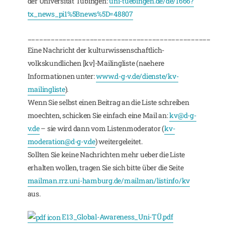
der Universität Tübingen:
uni-tuebingen.de/de/1666?
tx_news_pi1%5Bnews%5D=48807
_______________________________________________
Eine Nachricht der kulturwissenschaftlich-
volkskundlichen [kv]-Mailingliste (naehere
Informationen unter:
www.d-g-v.de/dienste/kv-
mailingliste
).
Wenn Sie selbst einen Beitrag an die Liste schreiben
moechten, schicken Sie einfach eine Mail an:
kv@d-g-
v.de
– sie wird dann vom Listenmoderator (
kv-
moderation@d-g-v.de
) weitergeleitet.
Sollten Sie keine Nachrichten mehr ueber die Liste
erhalten wollen, tragen Sie sich bitte über die Seite
mailman.rrz.uni-hamburg.de/mailman/listinfo/kv
aus.
E13_Global-Awareness_Uni-TÜ.pdf