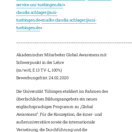
service.uni-tuebingen.de/
>
claudia.schlager@uni-
tuebingen.de
<
mailto:
claudia.schlager@uni-
tuebingen.de
>
__________________________________________________
Akademischer Mitarbeiter Global Awareness mit
Schwerpunkt in der Lehre
(m/w/d, E 13 TV-L, 100%)
Bewerbungsfrist: 24.02.2020
Die Universität Tübingen etabliert im Rahmen des
überfachlichen Bildungsangebots ein neues
englischsprachiges Programm zu „Global
Awareness“. Für die Konzeption, die inner- und
außeruniversitäre sowie die internationale
Vernetzung, die Durchführung und die