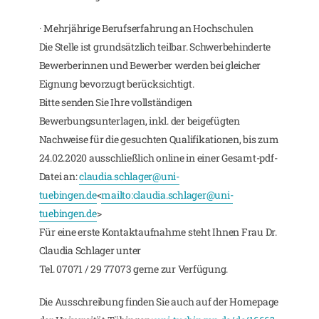
· Mehrjährige Berufserfahrung an Hochschulen
Die Stelle ist grundsätzlich teilbar. Schwerbehinderte
Bewerberinnen und Bewerber werden bei gleicher
Eignung bevorzugt berücksichtigt.
Bitte senden Sie Ihre vollständigen
Bewerbungsunterlagen, inkl. der beigefügten
Nachweise für die gesuchten Qualifikationen, bis zum
24.02.2020 ausschließlich online in einer Gesamt-pdf-
Datei an:
claudia.schlager@uni-
tuebingen.de
<
mailto:
claudia.schlager@uni-
tuebingen.de
>
Für eine erste Kontaktaufnahme steht Ihnen Frau Dr.
Claudia Schlager unter
Tel. 07071 / 29 77073 gerne zur Verfügung.
Die Ausschreibung finden Sie auch auf der Homepage