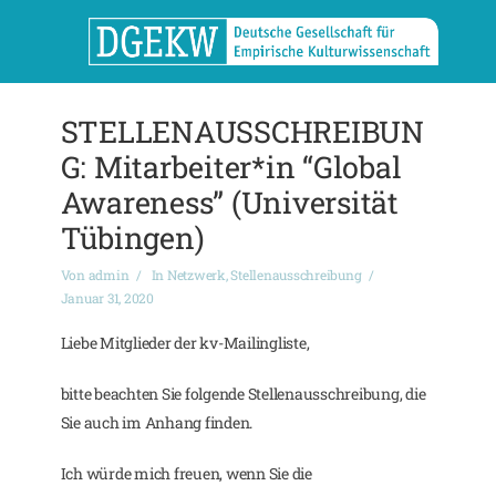
STELLENAUSSCHREIBUN
G: Mitarbeiter*in “Global
Awareness” (Universität
Tübingen)
Von
admin
In
Netzwerk
,
Stellenausschreibung
Januar 31, 2020
Liebe Mitglieder der kv-Mailingliste,
bitte beachten Sie folgende Stellenausschreibung, die
Sie auch im Anhang finden.
Ich würde mich freuen, wenn Sie die