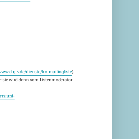
ww.d-g-v.de/dienste/kv-mailingliste
).
 sie wird dann vom Listenmoderator
rz.uni-