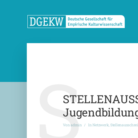
S
STELLENAUSSC
Jugendbildung
Von
admin
In
Netzwerk
,
Stellenausschre