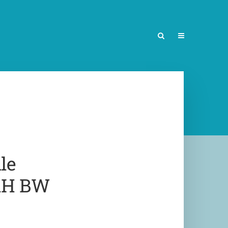
le
HdH BW