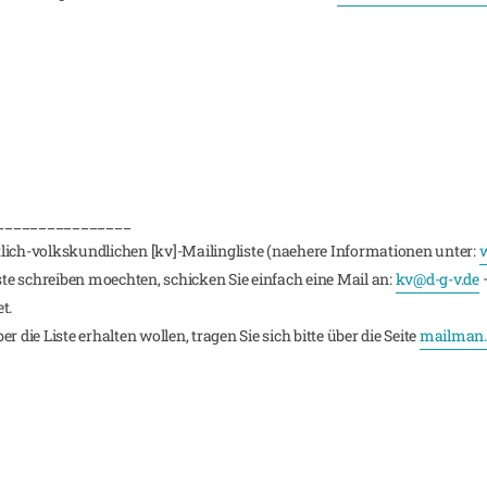
________________
lich-volkskundlichen [kv]-Mailingliste (naehere Informationen unter:
w
iste schreiben moechten, schicken Sie einfach eine Mail an:
kv@d-g-v.de
–
t.
 die Liste erhalten wollen, tragen Sie sich bitte über die Seite
mailman.r