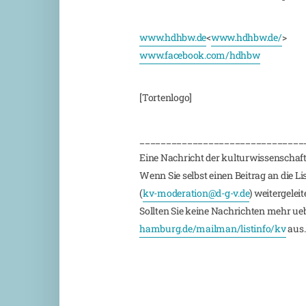
www.hdhbw.de
<
www.hdhbw.de/
>
www.facebook.com/hdhbw
[Tortenlogo]
_______________________________
Eine Nachricht der kulturwissenschaft
Wenn Sie selbst einen Beitrag an die L
(
kv-moderation@d-g-v.de
) weitergeleite
Sollten Sie keine Nachrichten mehr ueber
hamburg.de/mailman/listinfo/kv
aus.