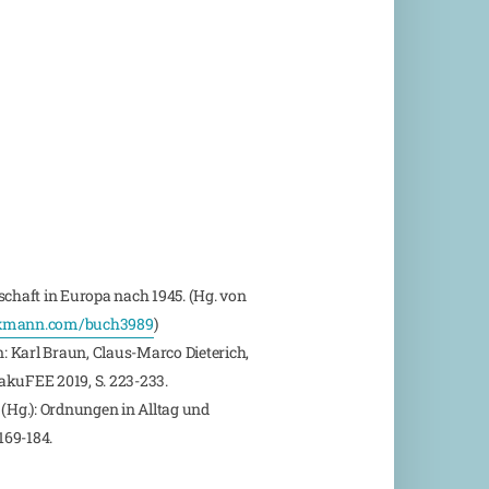
haft in Europa nach 1945. (Hg. von
mann.com/buch3989
)
: Karl Braun, Claus-Marco Dieterich,
akuFEE 2019, S. 223-233.
 (Hg.): Ordnungen in Alltag und
169-184.