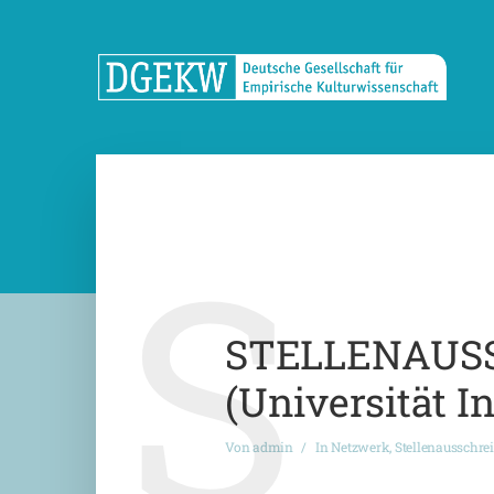
S
STELLENAUSSC
(Universität 
Von
admin
In
Netzwerk
,
Stellenausschre