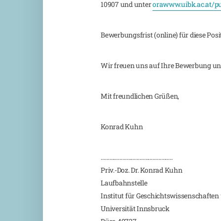
10907 und unter
orawww.uibk.ac.at/pub
Bewerbungsfrist (online) für diese Positi
Wir freuen uns auf Ihre Bewerbung un
Mit freundlichen Grüßen,
Konrad Kuhn
…………………………………………..
Priv.-Doz. Dr. Konrad Kuhn
Laufbahnstelle
Institut für Geschichtswissenschafte
Universität Innsbruck