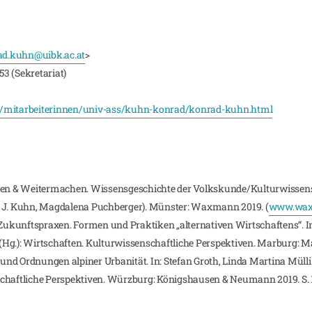
ad.kuhn@uibk.ac.at
>
53 (Sekretariat)
ie/mitarbeiterinnen/univ-ass/kuhn-konrad/konrad-kuhn.html
pfen & Weitermachen. Wissensgeschichte der Volkskunde/Kulturwissensc
d J. Kuhn, Magdalena Puchberger). Münster: Waxmann 2019. (
www.wax
 Zukunftspraxen. Formen und Praktiken „alternativen Wirtschaftens“. In
Hg.): Wirtschaften. Kulturwissenschaftliche Perspektiven. Marburg: M
e und Ordnungen alpiner Urbanität. In: Stefan Groth, Linda Martina Mülli
schaftliche Perspektiven. Würzburg: Königshausen & Neumann 2019. S. 