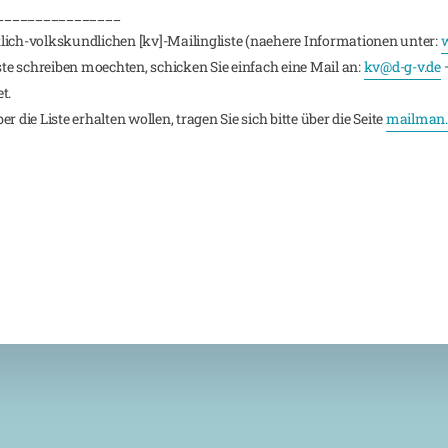
________________
lich-volkskundlichen [kv]-Mailingliste (naehere Informationen unter:
w
iste schreiben moechten, schicken Sie einfach eine Mail an:
kv@d-g-v.de
–
t.
 die Liste erhalten wollen, tragen Sie sich bitte über die Seite
mailman.r