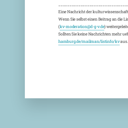
_______________________________
Eine Nachricht der kulturwissenschaft
Wenn Sie selbst einen Beitrag an die L
(
kv-moderation@d-g-v.de
) weitergeleite
Sollten Sie keine Nachrichten mehr ueber
hamburg.de/mailman/listinfo/kv
aus.