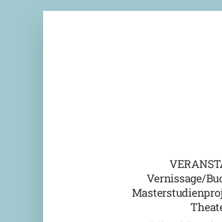
VERANST
Vernissage/Bu
Masterstudienproj
Theate