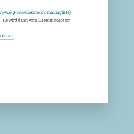
ww.d-g-v.de/dienste/kv-mailingliste
).
 sie wird dann vom Listenmoderator
rz.uni-