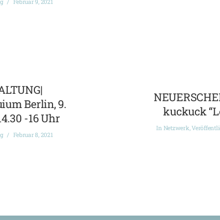
ng
Februar 9, 2021
ALTUNG|
NEUERSCHEI
ium Berlin, 9.
kuckuck “L
14.30 -16 Uhr
In
Netzwerk
,
Veröffentl
ng
Februar 8, 2021