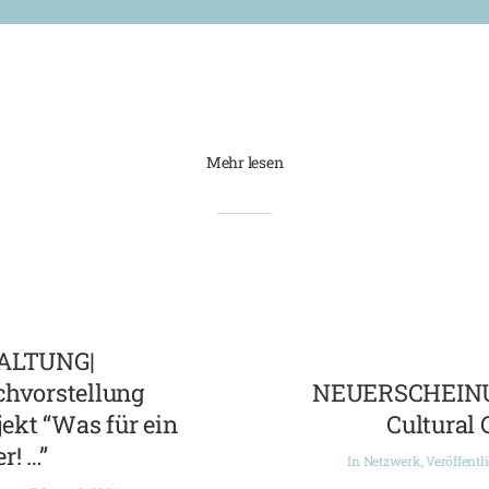
Mehr lesen
ALTUNG|
chvorstellung
NEUERSCHEINUN
ekt “Was für ein
Cultural 
r! …”
In
Netzwerk
,
Veröffentl