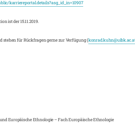
lic/karriereportal.details?asg_id_in=10907
on ist der 15.11.2019.
d stehen für Rückfragen gerne zur Verfügung (
konrad.kuhn@uibk.ac.a
n und Europäische Ethnologie – Fach Europäische Ethnologie