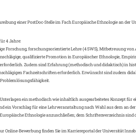
hreibung einer PostDoc-Stelle im Fach Europäische Ethnologie an der U
für 4 Jahre:
e Forschung, forschungsorientierte Lehre (4 SWS), Mitbetreuung von 
 einschlägige, qualifizierte Promotion in Europäischer Ethnologie, Empir
erforderlich. Zudem sind Erfahrung (methodisch und didaktisch) in hi
nschlägigen Fachzeitschriften erforderlich. Erwünscht sind zudem dida
 Problemlösungsfähigkeit.
Unterlagen ein methodisch wie inhaltlich ausgearbeitetes Konzept für e
nd ein Vorschlag für eine Lehrveranstaltung nach Wahl aus dem an der
uropäische Ethnologie anzuschließen; dem Schriftenverzeichnis sind di
ur Online-Bewerbung finden Sie im Karriereportal der Universität Innsb