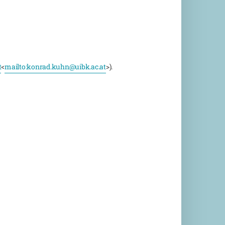
t
<
mailto:
konrad.kuhn@uibk.ac.at
>).