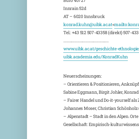
Büro 40727
Innrain 52d
AT – 6020 Innsbruck
konrad.kuhn@uibk.ac.at
<
mailto:
konr
Tel.: +43 512 507-43358 (direkt) 507-433
…………………………………………..
www.uibk.ac.at/geschichte-ethnolog
uibk.academia.edu/KonradKuhn
Neuerscheinungen:
– Orientieren & Positionieren, Anknü
Sabine Eggmann, Birgit Johler, Konra
– Fairer Handel und Do-it-yourself als
Johannes Moser, Christian Schönholz (
– Alpenstadt – Stadt in den Alpen. Ort
Gesellschaft: Empirisch-kulturwissen