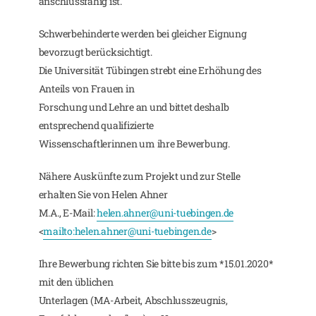
anschlussfähig ist.
Schwerbehinderte werden bei gleicher Eignung
bevorzugt berücksichtigt.
Die Universität Tübingen strebt eine Erhöhung des
Anteils von Frauen in
Forschung und Lehre an und bittet deshalb
entsprechend qualifizierte
Wissenschaftlerinnen um ihre Bewerbung.
Nähere Auskünfte zum Projekt und zur Stelle
erhalten Sie von Helen Ahner
M.A., E-Mail:
helen.ahner@uni-tuebingen.de
<
mailto:
helen.ahner@uni-tuebingen.de
>
Ihre Bewerbung richten Sie bitte bis zum *15.01.2020*
mit den üblichen
Unterlagen (MA-Arbeit, Abschlusszeugnis,