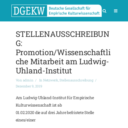
STELLENAUSSCHREIBUN
G:
Promotion/Wissenschaftli
che Mitarbeit am Ludwig-
Uhland-Institut
Von
admin
In
Netzwerk
,
Stellenausschreibung
Dezember 9, 2019
Am Ludwig-Uhland-Institut für Empirische
Kulturwissenschaft ist ab
01.02.2020 die auf drei Jahre befristete Stelle
eines/einer