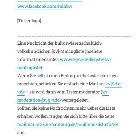
www.facebook.com/hdhbw
[Tortenlogo]
_______________________________________________
Eine Nachricht der kulturwissenschaftlich-
volkskundlichen [kv]-Mailingliste (naehere
Informationen unter:
www.d-g-v.de/dienste/kv-
mailingliste
).
Wenn Sie selbst einen Beitrag an die Liste schreiben
moechten, schicken Sie einfach eine Mail an:
kv@d-g-
v.de
– sie wird dann vom Listenmoderator (
kv-
moderation@d-g-v.de
) weitergeleitet.
Sollten Sie keine Nachrichten mehr ueber die Liste
erhalten wollen, tragen Sie sich bitte über die Seite
mailman.rrz.uni-hamburg.de/mailman/listinfo/kv
aus.