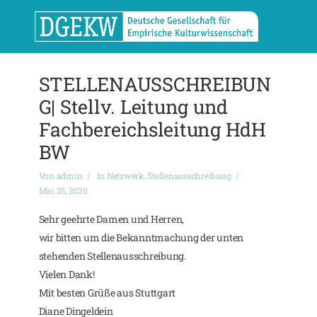
STELLENAUSSCHREIBUN
G| Stellv. Leitung und
Fachbereichsleitung HdH
BW
Von
admin
In
Netzwerk
,
Stellenausschreibung
Mai 25, 2020
Sehr geehrte Damen und Herren,
wir bitten um die Bekanntmachung der unten
stehenden Stellenausschreibung.
Vielen Dank!
Mit besten Grüße aus Stuttgart
Diane Dingeldein